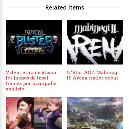
Related Items
Valve retira de Steam
G*Star 2012: Mabinogi
los juegos de Insel
II: Arena trailer debut
Games por manipular
análisis