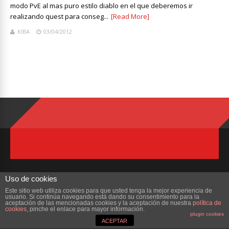
modo PvE al mas puro estilo diablo en el que deberemos ir
realizando quest para conseg...
[Read More]
KIBA
03/04/2012
Uso de cookies
Este sitio web utiliza cookies para que usted tenga la mejor experiencia de
usuario. Si continúa navegando está dando su consentimiento para la
Copyright © 2023 ZonaMMORPG.com. Todos los derechos reservados
aceptación de las mencionadas cookies y la aceptación de nuestra
política de
cookies
, pinche el enlace para mayor información.
plugin cookies
Portada
¿Quienes Somos?
Colabora
Contacto
ACEPTAR