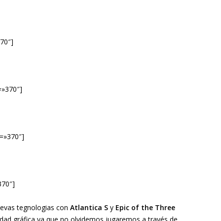
70″]
=»370″]
=»370″]
370″]
nuevas tegnologias con
Atlantica S
y
Epic of the Three
idad gráfica ya que no olvidemos jugaremos a través de