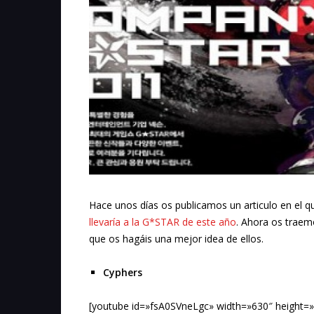
Hace unos días os publicamos un articulo en el
llevaría a la G*STAR de este año
. Ahora os traem
que os hagáis una mejor idea de ellos.
Cyphers
[youtube id=»fsA0SVneLgc» width=»630″ height=