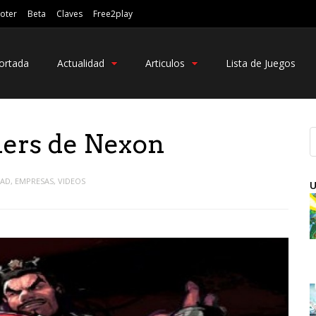
oter
Beta
Claves
Free2play
ortada
Actualidad
Articulos
Lista de Juegos
lers de Nexon
DAD
,
EMPRESAS
,
VIDEOS
U