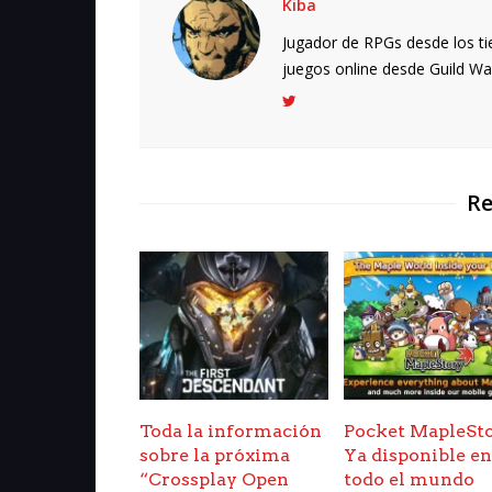
Kiba
Jugador de RPGs desde los ti
juegos online desde Guild Wars.
Re
Toda la información
Pocket MapleSto
sobre la próxima
Ya disponible e
“Crossplay Open
todo el mundo