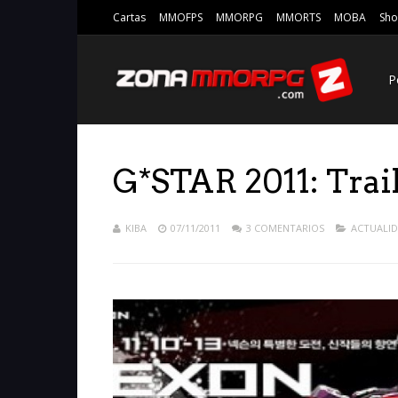
Cartas
MMOFPS
MMORPG
MMORTS
MOBA
Sho
P
G*STAR 2011: Trai
KIBA
07/11/2011
3 COMENTARIOS
ACTUALI