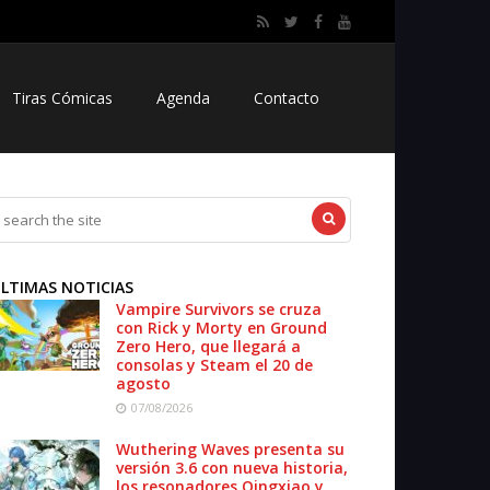
Tiras Cómicas
Agenda
Contacto
LTIMAS NOTICIAS
Vampire Survivors se cruza
con Rick y Morty en Ground
Zero Hero, que llegará a
consolas y Steam el 20 de
agosto
07/08/2026
Wuthering Waves presenta su
versión 3.6 con nueva historia,
los resonadores Qingxiao y