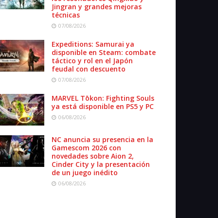
Jingran y grandes mejoras
técnicas
07/08/2026
Expeditions: Samurai ya
disponible en Steam: combate
táctico y rol en el Japón
feudal con descuento
07/08/2026
MARVEL Tōkon: Fighting Souls
ya está disponible en PS5 y PC
06/08/2026
NC anuncia su presencia en la
Gamescom 2026 con
novedades sobre Aion 2,
Cinder City y la presentación
de un juego inédito
06/08/2026