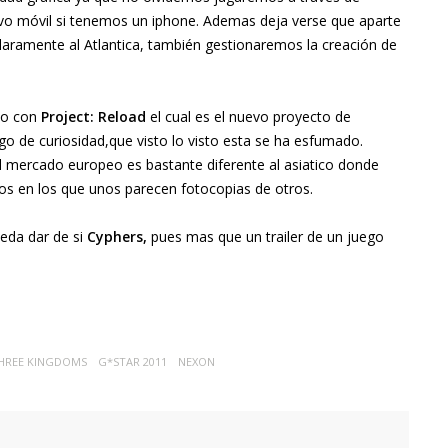
ivo móvil si tenemos un iphone. Ademas deja verse que aparte
laramente al Atlantica, también gestionaremos la creación de
ado con
Project: Reload
el cual es el nuevo proyecto de
go de curiosidad,que visto lo visto esta se ha esfumado.
mercado europeo es bastante diferente al asiatico donde
os en los que unos parecen fotocopias de otros.
ueda dar de si
Cyphers,
pues mas que un trailer de un juego
THREE KINGDOMS
G*STAR 2011
NEXON