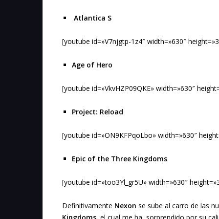
Atlantica S
[youtube id=»V7njgtp-1z4″ width=»630″ height=»3
Age of Hero
[youtube id=»VkvHZP09QKE» width=»630″ height
Project: Reload
[youtube id=»ON9KFPqoLbo» width=»630″ height
Epic of the Three Kingdoms
[youtube id=»too3Yl_gr5U» width=»630″ height=»
Definitivamente
Nexon
se sube al carro de las 
Kingdoms,
el cual me ha sorprendido por su cal