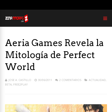
Aeria Games Revela la
Mitología de Perfect
World
JOSE A. CASTILLO
30/06/2011
2 COMENTARIOS
ACTUALIDAD
,
BETA
,
FREE2PLAY