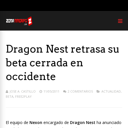
Dragon Nest retrasa su
beta cerrada en
occidente
JOSE A. CASTILLO
11/05/2011
2 COMENTARIOS
ACTUALIDAD
,
BETA
,
FREE2PLAY
El equipo de
Nexon
encargado de
Dragon Nest
ha anunciado