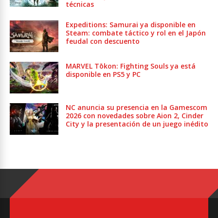
técnicas
Expeditions: Samurai ya disponible en
Steam: combate táctico y rol en el Japón
feudal con descuento
MARVEL Tōkon: Fighting Souls ya está
disponible en PS5 y PC
NC anuncia su presencia en la Gamescom
2026 con novedades sobre Aion 2, Cinder
City y la presentación de un juego inédito