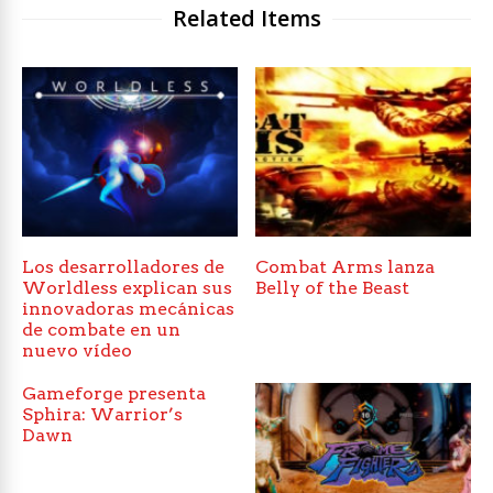
Related Items
Los desarrolladores de
Combat Arms lanza
Worldless explican sus
Belly of the Beast
innovadoras mecánicas
de combate en un
nuevo vídeo
Gameforge presenta
Sphira: Warrior’s
Dawn