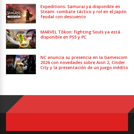
Expeditions: Samurai ya disponible en
Steam: combate táctico y rol en el Japón
feudal con descuento
MARVEL Tōkon: Fighting Souls ya está
disponible en PS5 y PC
NC anuncia su presencia en la Gamescom
2026 con novedades sobre Aion 2, Cinder
City y la presentación de un juego inédito