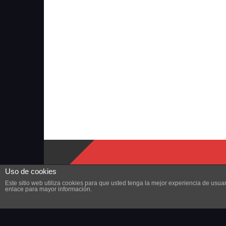
Uso de cookies
Este sitio web utiliza cookies para que usted tenga la mejor experiencia de us
enlace para mayor información.
Copyright © 2023 ZonaMMORPG.com. Todos los derechos r