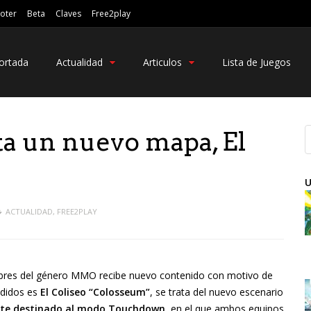
oter
Beta
Claves
Free2play
ortada
Actualidad
Articulos
Lista de Juegos
a un nuevo mapa, El
U
ACTUALIDAD
,
FREE2PLAY
lebres del género MMO recibe nuevo contenido con motivo de
adidos es
El Coliseo “Colosseum”
, se trata del nuevo escenario
nte destinado al modo Touchdown
, en el que ambos equipos