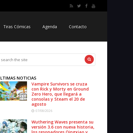
Tiras Cómicas
Agenda
Contacto
LTIMAS NOTICIAS
Vampire Survivors se cruza
con Rick y Morty en Ground
Zero Hero, que llegará a
consolas y Steam el 20 de
agosto
07/08/2026
Wuthering Waves presenta su
versión 3.6 con nueva historia,
los resonadores Qingxiao y