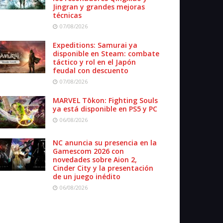
Jingran y grandes mejoras
técnicas
07/08/2026
Expeditions: Samurai ya
disponible en Steam: combate
táctico y rol en el Japón
feudal con descuento
07/08/2026
MARVEL Tōkon: Fighting Souls
ya está disponible en PS5 y PC
06/08/2026
NC anuncia su presencia en la
Gamescom 2026 con
novedades sobre Aion 2,
Cinder City y la presentación
de un juego inédito
06/08/2026