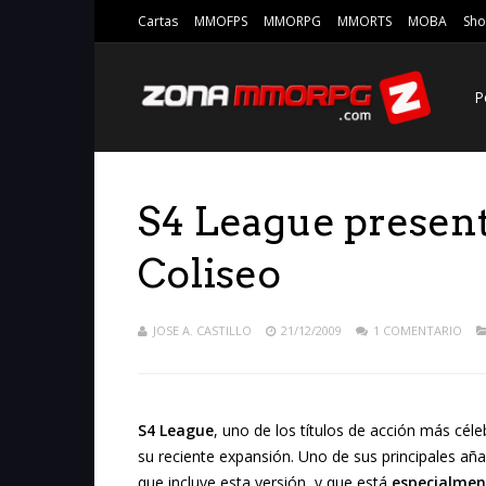
Cartas
MMOFPS
MMORPG
MMORTS
MOBA
Sho
P
S4 League present
Coliseo
JOSE A. CASTILLO
21/12/2009
1 COMENTARIO
S4 League
, uno de los títulos de acción más cé
su reciente expansión. Uno de sus principales añ
que incluye esta versión, y que está
especialme