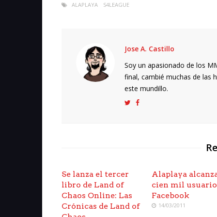
ALAPLAYA
S4LEAGUE
Jose A. Castillo
Soy un apasionado de los MMO
final, cambié muchas de las h
este mundillo.
Re
Se lanza el tercer
Alaplaya alcanz
libro de Land of
cien mil usuario
Chaos Online: Las
Facebook
Crónicas de Land of
14/03/2011
Chaos