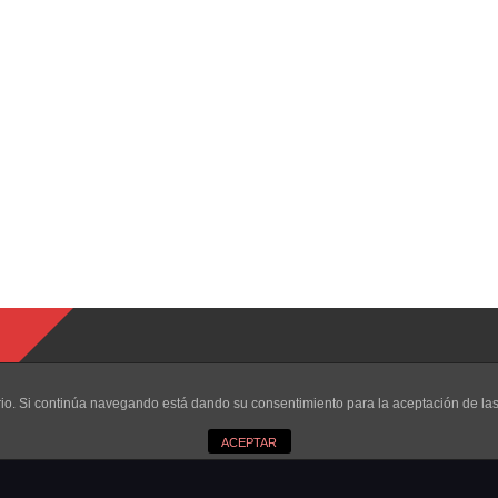
uario. Si continúa navegando está dando su consentimiento para la aceptación de l
ACEPTAR
eservados