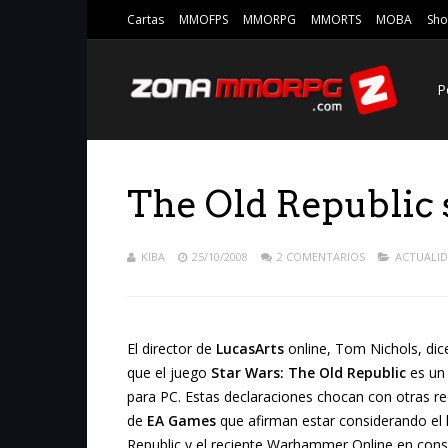
Cartas
MMOFPS
MMORPG
MMORTS
MOBA
Sho
P
The Old Republic 
KIBA
25/10/2008
2 COMENTARIOS
ACTUALI
El director de
LucasArts
online, Tom Nichols, dic
que el juego
Star Wars: The Old Republic
es un
para PC. Estas declaraciones chocan con otras re
de
EA Games
que afirman estar considerando el 
Republic y el reciente Warhammer Online en cons