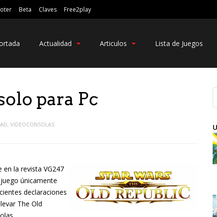
oter
Beta
Claves
Free2play
ortada
Actualidad
Articulos
Lista de Juegos
solo para Pc
DAD
,
VIDEOCONSOLAS
U
e en la revista VG247
 juego únicamente
cientes declaraciones
llevar The Old
olas.