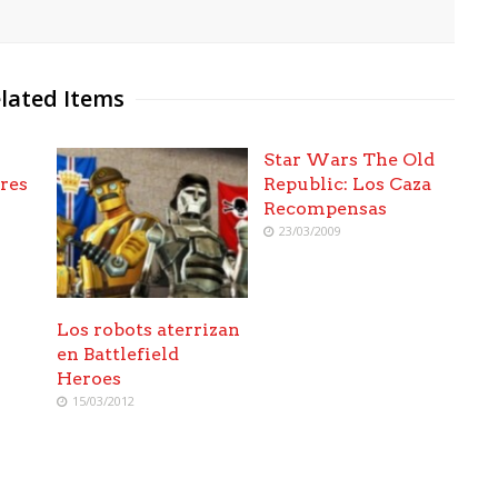
lated Items
Star Wars The Old
res
Republic: Los Caza
Recompensas
23/03/2009
Los robots aterrizan
en Battlefield
Heroes
15/03/2012