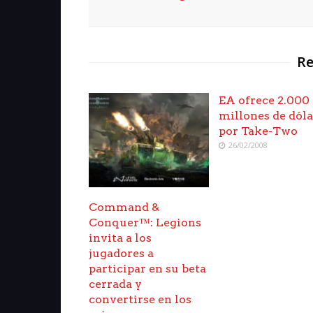
Re
EA ofrece 2.000
millones de dóla
por Take-Two
26/02/2008
Command &
Conquer™: Legions
invita a los
jugadores a
participar en su beta
cerrada y
convertirse en los