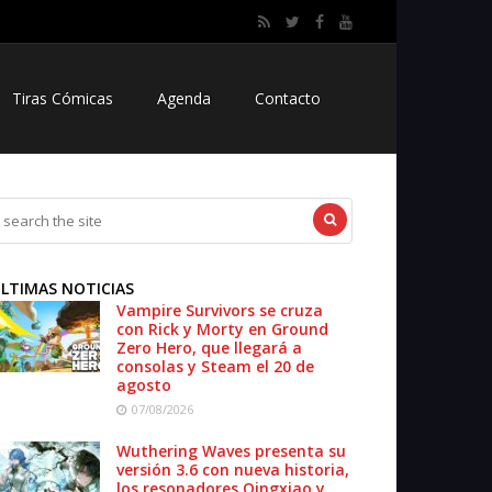
Tiras Cómicas
Agenda
Contacto
LTIMAS NOTICIAS
Vampire Survivors se cruza
con Rick y Morty en Ground
Zero Hero, que llegará a
consolas y Steam el 20 de
agosto
07/08/2026
Wuthering Waves presenta su
versión 3.6 con nueva historia,
los resonadores Qingxiao y