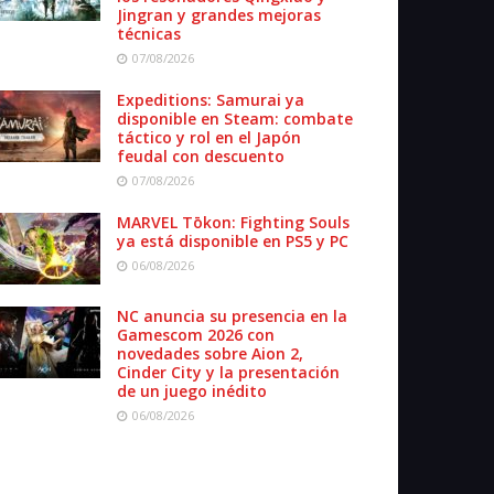
Jingran y grandes mejoras
técnicas
07/08/2026
Expeditions: Samurai ya
disponible en Steam: combate
táctico y rol en el Japón
feudal con descuento
07/08/2026
MARVEL Tōkon: Fighting Souls
ya está disponible en PS5 y PC
06/08/2026
NC anuncia su presencia en la
Gamescom 2026 con
novedades sobre Aion 2,
Cinder City y la presentación
de un juego inédito
06/08/2026