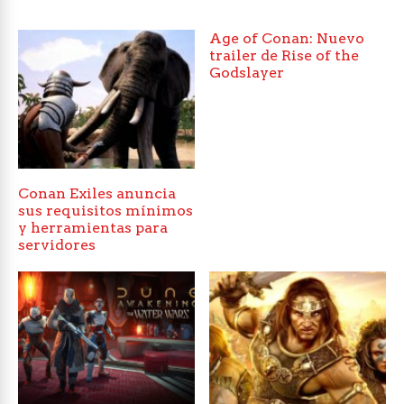
Age of Conan: Nuevo
trailer de Rise of the
Godslayer
Conan Exiles anuncia
sus requisitos mínimos
y herramientas para
servidores