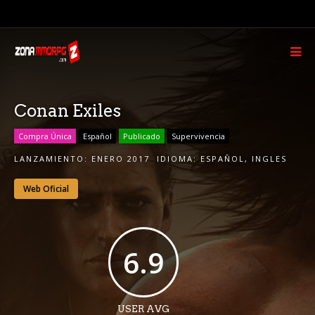
Conan Exiles
Compra Única
Español
Publicado
Supervivencia
LANZAMIENTO:
ENERO 2017
IDIOMA:
ESPAÑOL
,
INGLES
Web Oficial
6.9
USER AVG