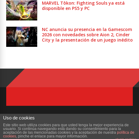
MARVEL Tōkon: Fighting Souls ya está
disponible en PS5 y PC
NC anuncia su presencia en la Gamescom
2026 con novedades sobre Aion 2, Cinder
City y la presentación de un juego inédito
Uso de cookies
Este sitio web utiliza cookies para que usted tenga la mejor experiencia de
usuario. Si continúa navegando está dando su consentimiento para la
Copyright © 2023 ZonaMMORPG.com. Todos los derechos reservados
aceptación de las mencionadas cookies y la aceptación de nuestra
política de
cookies
, pinche el enlace para mayor información.