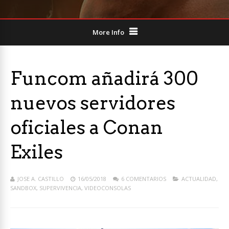
More Info
Funcom añadirá 300
nuevos servidores
oficiales a Conan
Exiles
JOSE A. CASTILLO
16/05/2018
6 COMENTARIOS
ACTUALIDAD
,
SANDBOX
,
SUPERVIVENCIA
,
VIDEOCONSOLAS