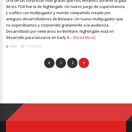
Una de las sorpresas más gratas que nos llevamos durante la gala
de los TGA fue la de Nightingale. Un nuevo juego de supervivencia
y crafteo con multijugador y mundo compartido creado por
antiguos desarrolladores de Bioware. Un nuevo multijugador que
no esperábamos y sorprendió gratamente a la audiencia.
Desarrollado por veteranos ex-BioWare, Nightingale está en
desarrollo para lanzarse en Early A...
[Read More]
KIBA
11/12/2021
1
2
3