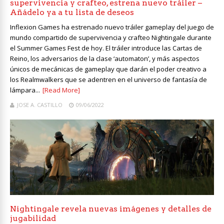
supervivencia y crafteo, estrena nuevo tráiler –
Añádelo ya a tu lista de deseos
Inflexion Games ha estrenado nuevo tráiler gameplay del juego de
mundo compartido de supervivencia y crafteo Nightingale durante
el Summer Games Fest de hoy. El tráiler introduce las Cartas de
Reino, los adversarios de la clase ‘automaton’, y más aspectos
únicos de mecánicas de gameplay que darán el poder creativo a
los Realmwalkers que se adentren en el universo de fantasía de
lámpara...
[Read More]
JOSE A. CASTILLO
09/06/2022
Nightingale revela nuevas imágenes y detalles de
jugabilidad