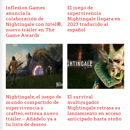
Inflexion Games
El juego de
anuncia la
supervivencia
colaboración de
Nightingale llegara en
Nightingale con Intel®,
2023 traducido al
nuevo tráiler en The
español
Game Awards
Nightingale, el juego de
El survival
mundo compartido de
multijugador
supervivencia y
Nightingale retrasa su
crafteo, estrena nuevo
lanzamiento en acceso
tráiler – Añádelo ya a
anticipado hasta otoño
tu lista de deseos