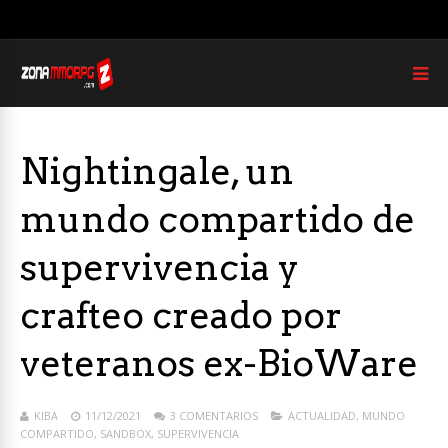
Nightingale, un
mundo compartido de
supervivencia y
crafteo creado por
veteranos ex-BioWare
KIBA
11/12/2021
3 COMENTARIOS
ACTUALIDAD
,
MUNDO
COMPARTIDO
,
SANDBOX
,
SUPERVIVENCIA