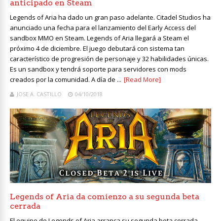
anticipado en Steam
Legends of Aria ha dado un gran paso adelante. Citadel Studios ha
anunciado una fecha para el lanzamiento del Early Access del
sandbox MMO en Steam. Legends of Aria llegará a Steam el
próximo 4 de diciembre. El juego debutará con sistema tan
característico de progresión de personaje y 32 habilidades únicas.
Es un sandbox y tendrá soporte para servidores con mods
creados por la comunidad. A día de ...
[Read More]
JOSE A. CASTILLO
04/10/2018
Legends of Aria da comienzo a su segunda beta
cerrada
El equipo de Legends of Aria arranca su segunda beta cerrada.