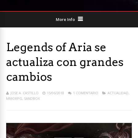
More Info
Legends of Aria se
actualiza con grandes
cambios
JOSE A. CASTILLO
15/06/2018
1 COMENTARIO
ACTUALIDAD
,
MMORPG
,
SANDBOX