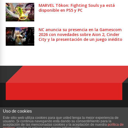
MARVEL Tōkon: Fighting Souls ya está
disponible en PS5 y PC
NC anuncia su presencia en la Gamescom
2026 con novedades sobre Aion 2, Cinder
City y la presentación de un juego inédito
Uso de cookies
Este sitio web utiliza cookies para que usted tenga la mejor experiencia de
usuario. Si continúa navegando está dando su consentimiento para la
Copyright © 2023 ZonaMMORPG.com. Todos los derechos reservados
aceptación de las mencionadas cookies y la aceptación de nuestra
política de