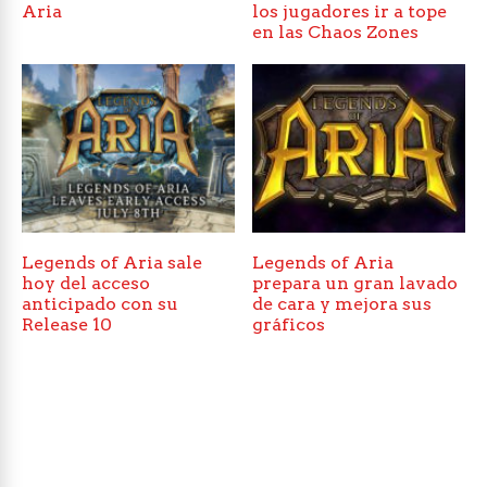
Aria
los jugadores ir a tope
en las Chaos Zones
Legends of Aria sale
Legends of Aria
hoy del acceso
prepara un gran lavado
anticipado con su
de cara y mejora sus
Release 10
gráficos