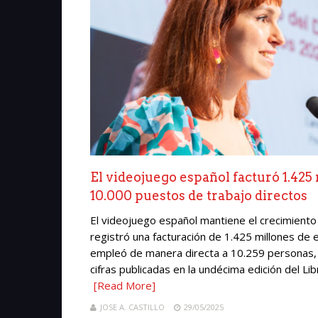
El videojuego español facturó 1.425
10.000 puestos de trabajo directos
El videojuego español mantiene el crecimiento
registró una facturación de 1.425 millones de
empleó de manera directa a 10.259 personas, 
cifras publicadas en la undécima edición del Li
[Read More]
JOSE A. CASTILLO
29/05/2025