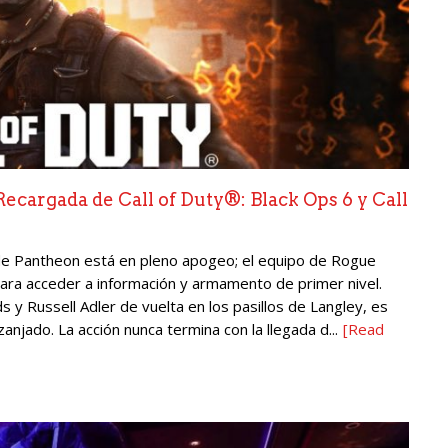
Recargada de Call of Duty®: Black Ops 6 y Call
s de Pantheon está en pleno apogeo; el equipo de Rogue
para acceder a información y armamento de primer nivel.
y Russell Adler de vuelta en los pasillos de Langley, es
njado. La acción nunca termina con la llegada d...
[Read