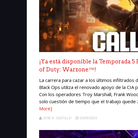
¡Ya está disponible la Temporada 5 
of Duty: Warzone™!
La carrera para cazar a los últimos infiltrado
Black Ops utiliza el renovado apoyo de la CIA 
Con los operadores Troy Marshall, Frank Woods 
solo cuestión de tiempo que el trabajo quede za
More]
JOSE A. CASTILLO
05/09/2025