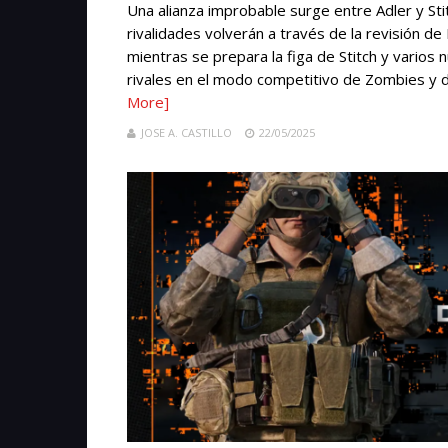
Una alianza improbable surge entre Adler y St
rivalidades volverán a través de la revisión d
mientras se prepara la figa de Stitch y varios
rivales en el modo competitivo de Zombies y da 
More]
JOSE A. CASTILLO
22/05/2025