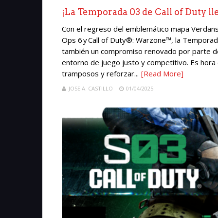
¡La Temporada 03 de Call of Duty ll
Con el regreso del emblemático mapa Verdansk 
Ops 6 y Call of Duty®: Warzone™, la Tempora
también un compromiso renovado por parte de
entorno de juego justo y competitivo. Es hor
tramposos y reforzar...
[Read More]
JOSE A. CASTILLO
01/04/2025