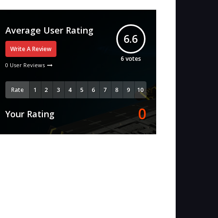
Average User Rating
6.6
Write A Review
6
votes
0 User Reviews
Rate
0
Your Rating