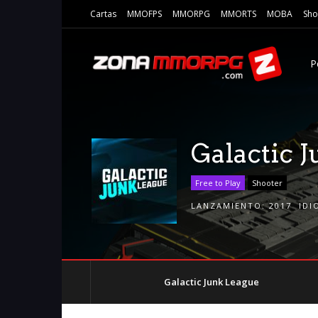
Cartas
MMOFPS
MMORPG
MMORTS
MOBA
Sho
P
Galactic 
Free to Play
Shooter
LANZAMIENTO:
2017
IDI
Galactic Junk League