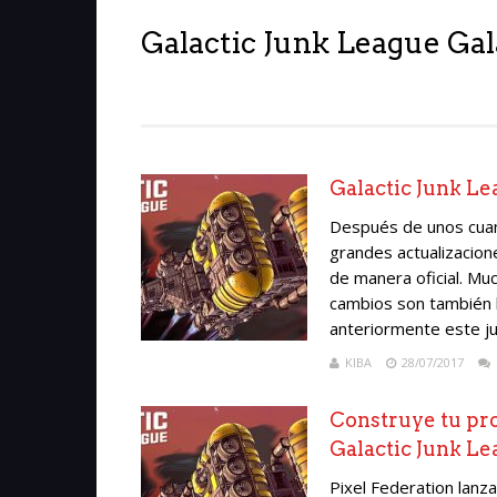
Galactic Junk League Ga
Galactic Junk Le
Después de unos cuan
grandes actualizacione
de manera oficial. M
cambios son también l
anteriormente este ju
KIBA
28/07/2017
Construye tu pro
Galactic Junk L
Pixel Federation lanz