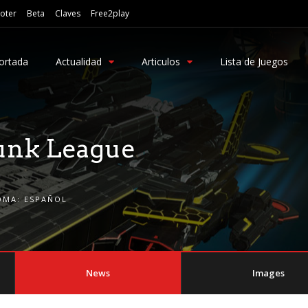
oter
Beta
Claves
Free2play
ortada
Actualidad
Articulos
Lista de Juegos
Junk League
OMA:
ESPAÑOL
News
Images