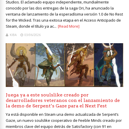
Studios. El aclamado equipo independiente, mundialmente
conocido por las dos entregas de la saga Ori, ha anunciado la
ventana de lanzamiento de la esperadísima versión 1.0 de No Rest
for the Wicked. Tras una exitosa etapa en el Acceso Anticipado de
Steam, donde el título ya ac...
[Read More]
KIBA
03/06/2026
Juega ya a este soulslike creado por
desarrolladores veteranos con el lanzamiento de
la demo de Serpent’s Gaze para el Next Fest
Ya está disponible en Steam una demo actualizada de Serpent’s
Gaze, un nuevo soulslike cooperativo de Feeble Minds creado por
miembros clave del equipo detrás de Satisfactory (con 91 en