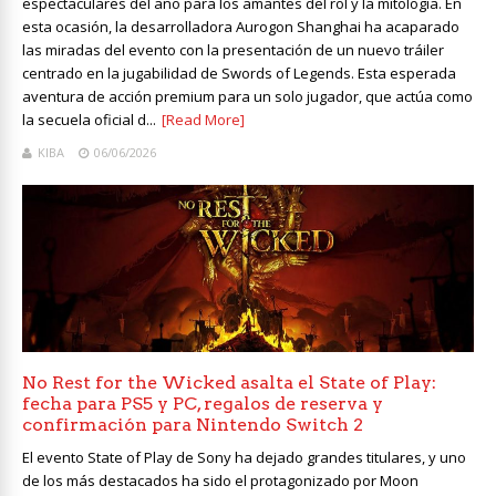
espectaculares del año para los amantes del rol y la mitología. En
esta ocasión, la desarrolladora Aurogon Shanghai ha acaparado
las miradas del evento con la presentación de un nuevo tráiler
centrado en la jugabilidad de Swords of Legends. Esta esperada
aventura de acción premium para un solo jugador, que actúa como
la secuela oficial d...
[Read More]
KIBA
06/06/2026
No Rest for the Wicked asalta el State of Play:
fecha para PS5 y PC, regalos de reserva y
confirmación para Nintendo Switch 2
El evento State of Play de Sony ha dejado grandes titulares, y uno
de los más destacados ha sido el protagonizado por Moon