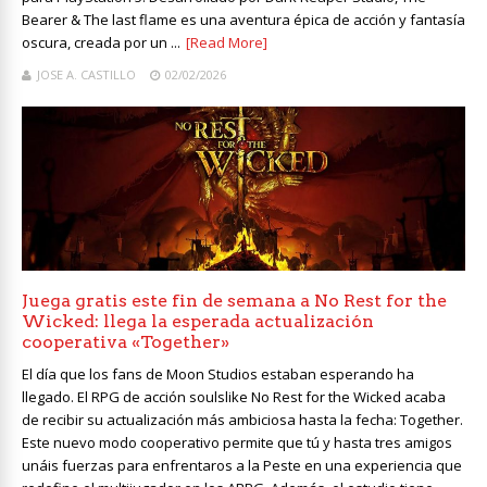
Bearer & The last flame es una aventura épica de acción y fantasía
oscura, creada por un ...
[Read More]
JOSE A. CASTILLO
02/02/2026
Juega gratis este fin de semana a No Rest for the
Wicked: llega la esperada actualización
cooperativa «Together»
El día que los fans de Moon Studios estaban esperando ha
llegado. El RPG de acción soulslike No Rest for the Wicked acaba
de recibir su actualización más ambiciosa hasta la fecha: Together.
Este nuevo modo cooperativo permite que tú y hasta tres amigos
unáis fuerzas para enfrentaros a la Peste en una experiencia que