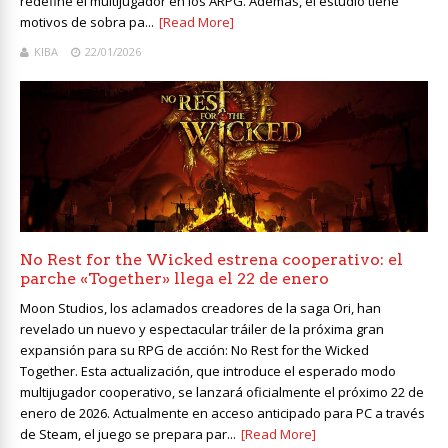
redefine el multijugador en los ARPG. Además, el estudio tiene
motivos de sobra pa...
[Read More]
KIBA
22/01/2026
No Rest for the Wicked estrena cooperativo: el
parche «Together» llega el 22 de enero
Moon Studios, los aclamados creadores de la saga Ori, han
revelado un nuevo y espectacular tráiler de la próxima gran
expansión para su RPG de acción: No Rest for the Wicked
Together. Esta actualización, que introduce el esperado modo
multijugador cooperativo, se lanzará oficialmente el próximo 22 de
enero de 2026. Actualmente en acceso anticipado para PC a través
de Steam, el juego se prepara par...
[Read More]