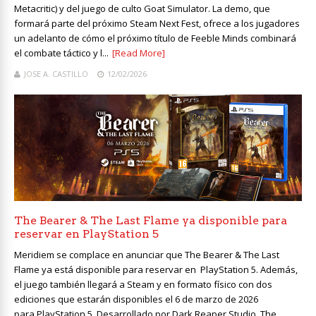
Metacritic) y del juego de culto Goat Simulator. La demo, que
formará parte del próximo Steam Next Fest, ofrece a los jugadores
un adelanto de cómo el próximo título de Feeble Minds combinará
el combate táctico y l...
[Read More]
JOSE A. CASTILLO
12/02/2026
The Bearer & The Last Flame ya disponible para
reservar en PlayStation 5
Meridiem se complace en anunciar que The Bearer & The Last
Flame ya está disponible para reservar en PlayStation 5. Además,
el juego también llegará a Steam y en formato físico con dos
ediciones que estarán disponibles el 6 de marzo de 2026
para PlayStation 5. Desarrollado por Dark Reaper Studio, The