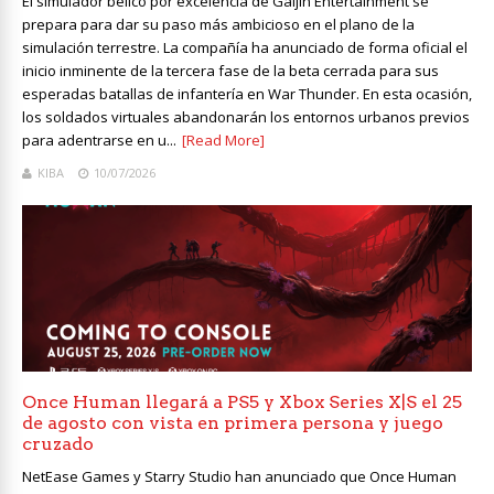
El simulador bélico por excelencia de Gaijin Entertainment se
prepara para dar su paso más ambicioso en el plano de la
simulación terrestre. La compañía ha anunciado de forma oficial el
inicio inminente de la tercera fase de la beta cerrada para sus
esperadas batallas de infantería en War Thunder. En esta ocasión,
los soldados virtuales abandonarán los entornos urbanos previos
para adentrarse en u...
[Read More]
KIBA
10/07/2026
Once Human llegará a PS5 y Xbox Series X|S el 25
de agosto con vista en primera persona y juego
cruzado
NetEase Games y Starry Studio han anunciado que Once Human