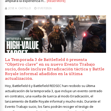
ampliará la experiencia H...
[Read More]
JOSE A. CASTILLO
01/07/2026
La Temporada 3 de Battlefield 6 presenta
“Objetivo clave” en su nuevo Evento Trabajo
sucio, donde incluye Erradicación táctica y Battle
Royale informal añadidos en la última
actualización.
Hoy, Battlefield 6 y Battlefield REDSEC han recibido su última
actualización de la temporada 3, que incluye un evento centrado
en contratos, una vuelta de tuerca al modo Erradicación, el
lanzamiento de Battle Royale informal y mucho más. Durante el
Evento Trabajo sucio, los fans podrán recoger el testigo de