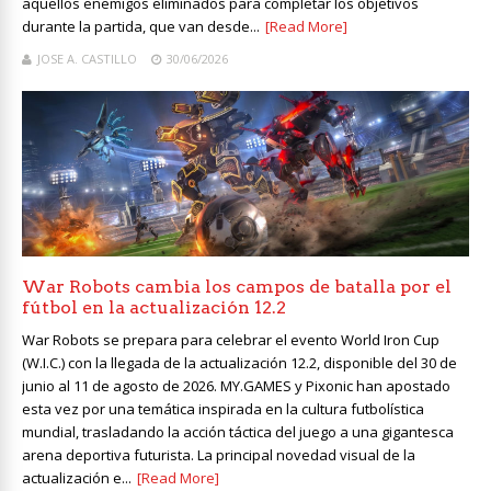
aquellos enemigos eliminados para completar los objetivos
durante la partida, que van desde...
[Read More]
JOSE A. CASTILLO
30/06/2026
War Robots cambia los campos de batalla por el
fútbol en la actualización 12.2
War Robots se prepara para celebrar el evento World Iron Cup
(W.I.C.) con la llegada de la actualización 12.2, disponible del 30 de
junio al 11 de agosto de 2026. MY.GAMES y Pixonic han apostado
esta vez por una temática inspirada en la cultura futbolística
mundial, trasladando la acción táctica del juego a una gigantesca
arena deportiva futurista. La principal novedad visual de la
actualización e...
[Read More]