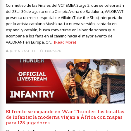
Con motivo de las Finales del VCT EMEA Stage 2, que se celebrarán
del 28 al 30 de agosto en la Olimpic Arena de Badalona, VALORANT
presenta un remix especial de Villain (Take the Shot) interpretado
por la artista catalana Mushkaa. La nueva versión, cantada en
español y catalán, busca convertirse en la banda sonora que
acompañe a los fans en el camino hacia el mayor evento de
VALORANT en Europa, Or...
[Read More]
JOSE A. CASTILLO
13/07/2026
El frente se expande en War Thunder: las batallas
de infantería moderna viajan a África con mapas
para 128 jugadores