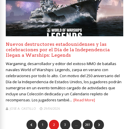
Nuevos destructores estadounidenses y las
celebraciones por el Día de la Independencia
llegan a Warships: Legends
Wargaming, desarrollador y editor del exitoso MMO de batallas
navales World of Warships: Legends, zarpa en verano con
celebraciones por todo lo alto. Con motivo del 250 aniversario del
Día de la Independencia de Estados Unidos, los jugadores podrán
sumergirse en un evento temático cargado de actividades que
incluye una Colección dedicada y un Calendario repleto de
recompensas. Los jugadores tambié...
[Read More]
JOSE A. CASTILLO
29/06/2026
1
2
3
…
261