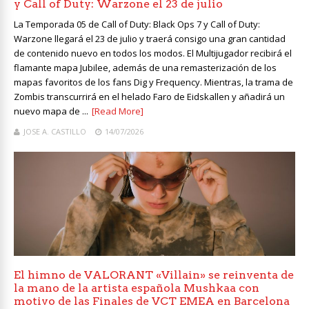
y Call of Duty: Warzone el 23 de julio
La Temporada 05 de Call of Duty: Black Ops 7 y Call of Duty:
Warzone llegará el 23 de julio y traerá consigo una gran cantidad
de contenido nuevo en todos los modos. El Multijugador recibirá el
flamante mapa Jubilee, además de una remasterización de los
mapas favoritos de los fans Dig y Frequency. Mientras, la trama de
Zombis transcurrirá en el helado Faro de Eidskallen y añadirá un
nuevo mapa de ...
[Read More]
JOSE A. CASTILLO
14/07/2026
El himno de VALORANT «Villain» se reinventa de
la mano de la artista española Mushkaa con
motivo de las Finales de VCT EMEA en Barcelona