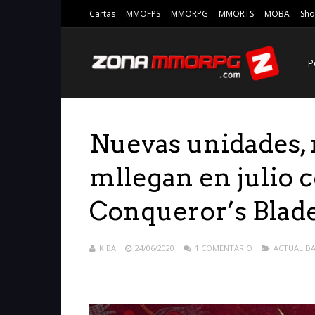
Cartas
MMOFPS
MMORPG
MMORTS
MOBA
Sho
P
Nuevas unidades,
mllegan en julio c
Conqueror’s Blad
KIBA
24/06/2020
1 COMENTARIO
ACTUALID