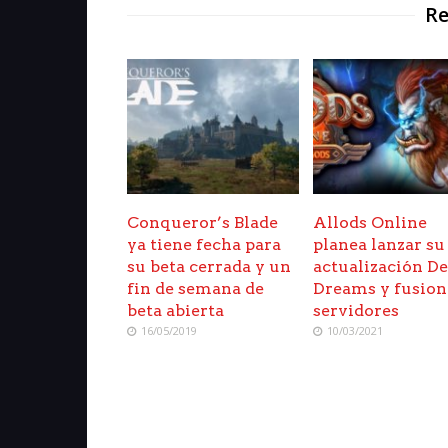
Re
Conqueror’s Blade
Allods Online
ya tiene fecha para
planea lanzar su
su beta cerrada y un
actualización De
fin de semana de
Dreams y fusion
beta abierta
servidores
16/05/2019
10/03/2021