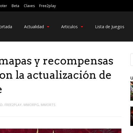
oter
Beta
Claves
Free2play
ortada
Actualidad
Articulos
Lista de Juegos
 mapas y recompensas
on la actualización de
U
e
AD
,
FREE2PLAY
,
MMORPG
,
MMORTS