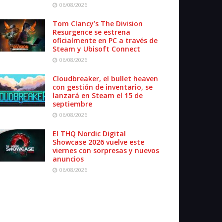
06/08/2026
Tom Clancy’s The Division
Resurgence se estrena
oficialmente en PC a través de
Steam y Ubisoft Connect
06/08/2026
Cloudbreaker, el bullet heaven
con gestión de inventario, se
lanzará en Steam el 15 de
septiembre
06/08/2026
El THQ Nordic Digital
Showcase 2026 vuelve este
viernes con sorpresas y nuevos
anuncios
06/08/2026