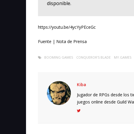
disponible.
https://youtu.be/4ycYyPEceGc
Fuente | Nota de Prensa
BOOMING GAMES
CONQUEROR'S BLADE
MY.GAMES
Kiba
Jugador de RPGs desde los ti
juegos online desde Guild Wars.