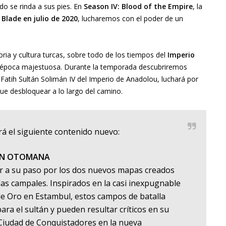
do se rinda a sus pies. En
Season IV: Blood of the Empire
, la
 Blade en julio de 2020
, lucharemos con el poder de un
toria y cultura turcas, sobre todo de los tiempos del
Imperio
a época majestuosa. Durante la temporada descubriremos
atih Sultán Solimán IV del Imperio de Anadolou, luchará por
ue desbloquear a lo largo del camino.
rá el siguiente contenido nuevo:
IÓN OTOMANA
r a su paso por los dos nuevos mapas creados
las campales. Inspirados en la casi inexpugnable
de Oro en Estambul, estos campos de batalla
ra el sultán y pueden resultar críticos en su
Ciudad de Conquistadores en la nueva