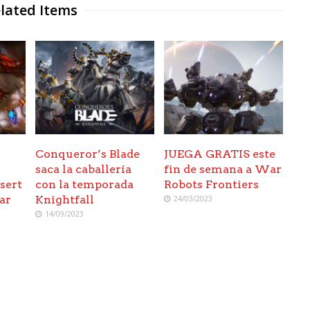
lated Items
Conqueror’s Blade
JUEGA GRATIS este
saca la caballería
fin de semana a War
sert
con la temporada
Robots Frontiers
ar
Knightfall
24/03/2023
14/09/2023