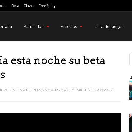
oter
Beta
Claves
Free2play
ortada
Actualidad
Articulos
Lista de Juegos
 esta noche su beta
as
U
ACTUALIDAD
,
FREE2PLAY
,
MMOFPS
,
MÓVIL Y TABLET
,
VIDEOCONSOLAS