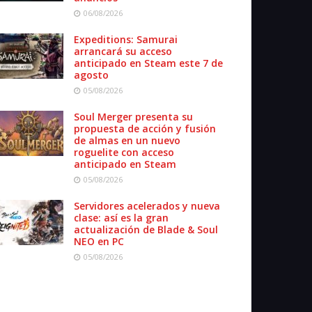
06/08/2026
Expeditions: Samurai
arrancará su acceso
anticipado en Steam este 7 de
agosto
05/08/2026
Soul Merger presenta su
propuesta de acción y fusión
de almas en un nuevo
roguelite con acceso
anticipado en Steam
05/08/2026
Servidores acelerados y nueva
clase: así es la gran
actualización de Blade & Soul
NEO en PC
05/08/2026