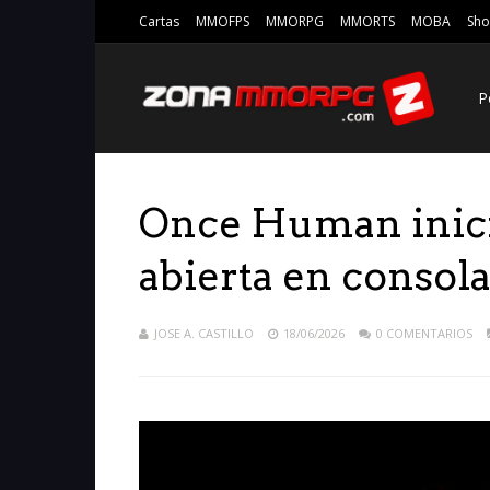
Cartas
MMOFPS
MMORPG
MMORTS
MOBA
Sho
P
Once Human inicia
abierta en consol
JOSE A. CASTILLO
18/06/2026
0 COMENTARIOS