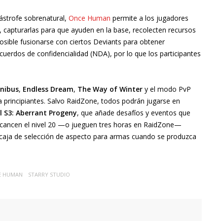
strofe sobrenatural,
Once Human
permite a los jugadores
 capturarlas para que ayuden en la base, recolecten recursos
osible fusionarse con ciertos Deviants para obtener
acuerdos de confidencialidad (NDA), por lo que los participantes
nibus
,
Endless Dream
,
The Way of Winter
y el modo PvP
 principiantes. Salvo RaidZone, todos podrán jugarse en
l S3: Aberrant Progeny
, que añade desafíos y eventos que
lcancen el nivel 20 —o jueguen tres horas en RaidZone—
a caja de selección de aspecto para armas cuando se produzca
E HUMAN
STARRY STUDIO