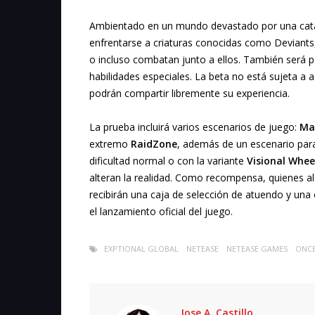
Ambientado en un mundo devastado por una catá
enfrentarse a criaturas conocidas como Deviants,
o incluso combatan junto a ellos. También será p
habilidades especiales. La beta no está sujeta a 
podrán compartir libremente su experiencia.
La prueba incluirá varios escenarios de juego:
Ma
extremo
RaidZone
, además de un escenario para
dificultad normal o con la variante
Visional Whee
alteran la realidad. Como recompensa, quienes a
recibirán una caja de selección de atuendo y un
el lanzamiento oficial del juego.
EXPTIONAL GLOBAL
NETEASE
NETEASE GAMES
ONC
Jose A. Castillo