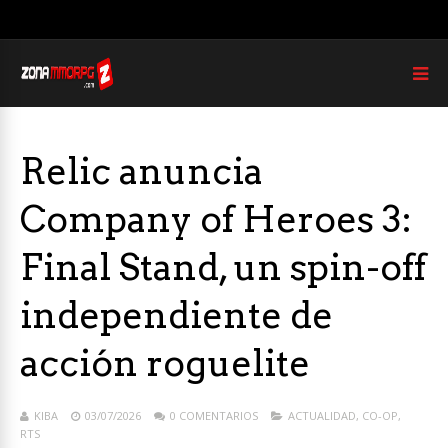
Relic anuncia
Company of Heroes 3:
Final Stand, un spin-off
independiente de
acción roguelite
KIBA
03/07/2026
0 COMENTARIOS
ACTUALIDAD
,
CO-OP
,
RTS