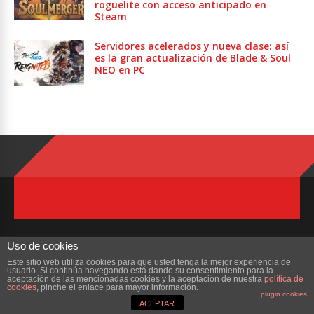
roguelite con acceso anticipado en
Steam
Servidores acelerados y nueva clase: así
es la gran actualización de Blade & Soul
NEO en PC
Uso de cookies
Este sitio web utiliza cookies para que usted tenga la mejor experiencia de
usuario. Si continúa navegando está dando su consentimiento para la
Copyright © 2023 ZonaMMORPG.com. Todos los derechos reservados
aceptación de las mencionadas cookies y la aceptación de nuestra
política de
cookies
, pinche el enlace para mayor información.
plugin cookies
Portada
¿Quienes Somos?
Colabora
Contacto
ACEPTAR