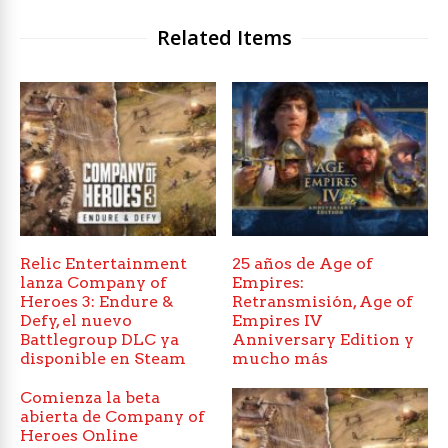
Related Items
Relic Entertainment
25 años de Age of
lanza Company of
Empires:
Heroes 3: Endure &
Retransmisión, Age of
Defy, el nuevo
Empires IV
Battlegroup DLC ya
Anniversary Edition y
disponible en Steam
mucho más
Comienza la beta
abierta de Company of
Heroes Online