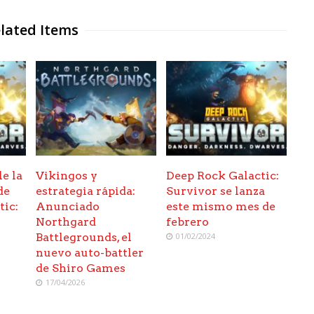
lated Items
le la
Vikingos y
Deep Rock Galactic:
de
estrategia rápida:
Survivor se lanza
tic:
Anunciado
este mismo mes de
Northgard
febrero
Battlegrounds, el
01/02/2024
nuevo auto-battler
de Shiro Games
17/04/2026