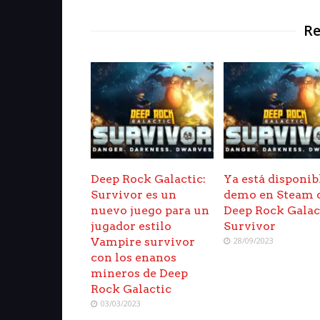
Re
Deep Rock Galactic:
Ya está disponib
Survivor es un
demo en Steam 
nuevo juego para un
Deep Rock Galac
jugador estilo
Survivor
Vampire survivor
28/09/2023
con los enanos
mineros de Deep
Rock Galactic
03/03/2023