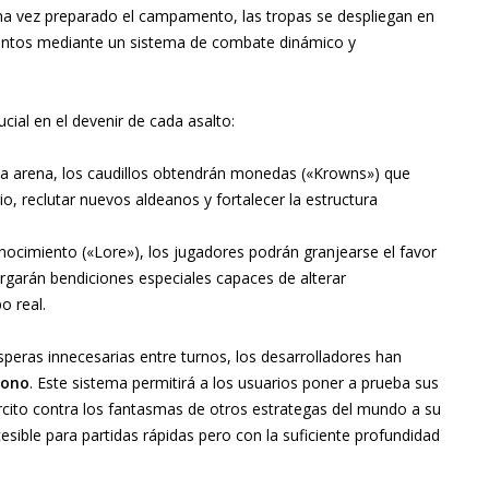
na vez preparado el campamento, las tropas se despliegan en
ientos mediante un sistema de combate dinámico y
cial en el devenir de cada asalto:
 la arena, los caudillos obtendrán monedas («Krowns») que
rio, reclutar nuevos aldeanos y fortalecer la estructura
onocimiento («Lore»), los jugadores podrán granjearse el favor
orgarán bendiciones especiales capaces de alterar
o real.
esperas innecesarias entre turnos, los desarrolladores han
rono
. Este sistema permitirá a los usuarios poner a prueba sus
cito contra los fantasmas de otros estrategas del mundo a su
sible para partidas rápidas pero con la suficiente profundidad