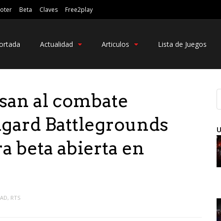
oter
Beta
Claves
Free2play
ortada
Actualidad
Articulos
Lista de Juegos
asan al combate
hgard Battlegrounds
U
a beta abierta en
DAD
,
RTS