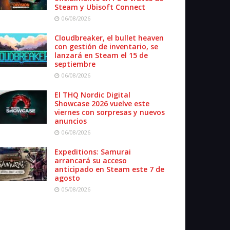
Steam y Ubisoft Connect
06/08/2026
Cloudbreaker, el bullet heaven
con gestión de inventario, se
lanzará en Steam el 15 de
septiembre
06/08/2026
El THQ Nordic Digital
Showcase 2026 vuelve este
viernes con sorpresas y nuevos
anuncios
06/08/2026
Expeditions: Samurai
arrancará su acceso
anticipado en Steam este 7 de
agosto
05/08/2026