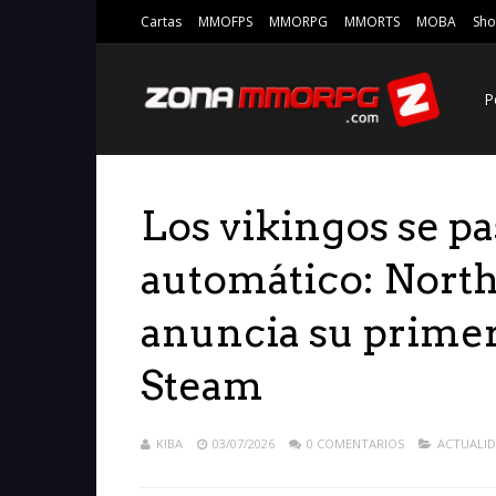
Cartas
MMOFPS
MMORPG
MMORTS
MOBA
Sho
P
Los vikingos se p
automático: Nort
anuncia su primer
Steam
KIBA
03/07/2026
0 COMENTARIOS
ACTUALI