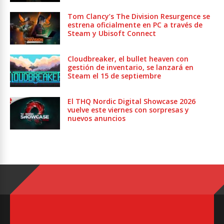
Tom Clancy’s The Division Resurgence se
estrena oficialmente en PC a través de
Steam y Ubisoft Connect
Cloudbreaker, el bullet heaven con
gestión de inventario, se lanzará en
Steam el 15 de septiembre
El THQ Nordic Digital Showcase 2026
vuelve este viernes con sorpresas y
nuevos anuncios