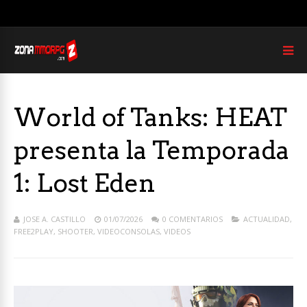
World of Tanks: HEAT
presenta la Temporada
1: Lost Eden
JOSE A. CASTILLO
01/07/2026
0 COMENTARIOS
ACTUALIDAD
,
FREE2PLAY
,
SHOOTER
,
VIDEOCONSOLAS
,
VIDEOS