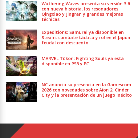
Wuthering Waves presenta su versión 3.6
con nueva historia, los resonadores
Qingxiao y Jingran y grandes mejoras
técnicas
Expeditions: Samurai ya disponible en
Steam: combate táctico y rol en el Japón
feudal con descuento
MARVEL Tōkon: Fighting Souls ya está
disponible en PS5 y PC
NC anuncia su presencia en la Gamescom
2026 con novedades sobre Aion 2, Cinder
City y la presentación de un juego inédito