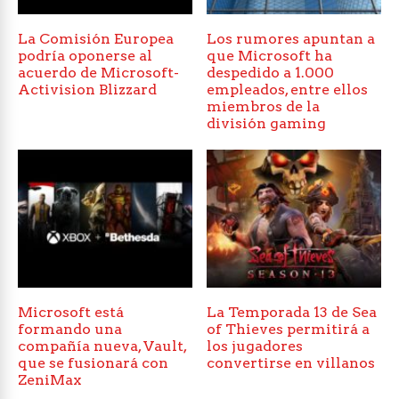
La Comisión Europea
Los rumores apuntan a
podría oponerse al
que Microsoft ha
acuerdo de Microsoft-
despedido a 1.000
Activision Blizzard
empleados, entre ellos
miembros de la
división gaming
Microsoft está
La Temporada 13 de Sea
formando una
of Thieves permitirá a
compañía nueva, Vault,
los jugadores
que se fusionará con
convertirse en villanos
ZeniMax