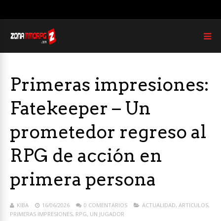
Primeras impresiones:
Fatekeeper – Un
prometedor regreso al
RPG de acción en
primera persona
KIBA
16/06/2026
0 COMENTARIOS
ACTUALIDAD
,
ARTICULOS
,
PRIMERAS IMPRESIONES
,
RPG
,
UN JUGADOR