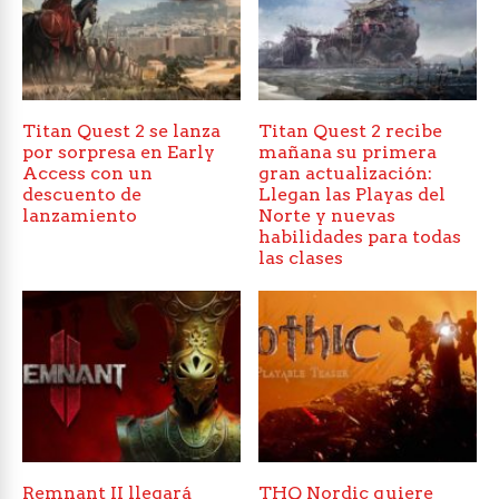
Titan Quest 2 se lanza
Titan Quest 2 recibe
por sorpresa en Early
mañana su primera
Access con un
gran actualización:
descuento de
Llegan las Playas del
lanzamiento
Norte y nuevas
habilidades para todas
las clases
Remnant II llegará
THQ Nordic quiere