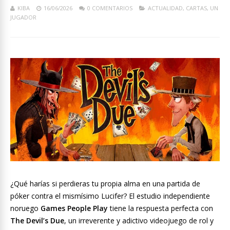
KIBA
16/06/2026
0 COMENTARIOS
ACTUALIDAD
,
CARTAS
,
UN
JUGADOR
¿Qué harías si perdieras tu propia alma en una partida de
póker contra el mismísimo Lucifer? El estudio independiente
noruego
Games People Play
tiene la respuesta perfecta con
The Devil’s Due
, un irreverente y adictivo videojuego de rol y