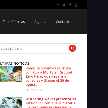
Tiras Cómicas
Agenda
Contacto
LTIMAS NOTICIAS
Vampire Survivors se cruza
con Rick y Morty en Ground
Zero Hero, que llegará a
consolas y Steam el 20 de
agosto
07/08/2026
Wuthering Waves presenta su
versión 3.6 con nueva historia,
los resonadores Qingxiao y