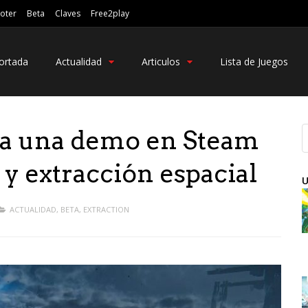
oter
Beta
Claves
Free2play
ortada
Actualidad
Articulos
Lista de Juegos
na una demo en Steam
y extracción espacial
U
ACTUALIDAD
,
BETA
,
EXTRACTION