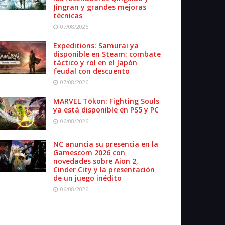
Jingran y grandes mejoras
técnicas
07/08/2026
Expeditions: Samurai ya
disponible en Steam: combate
táctico y rol en el Japón
feudal con descuento
07/08/2026
MARVEL Tōkon: Fighting Souls
ya está disponible en PS5 y PC
06/08/2026
NC anuncia su presencia en la
Gamescom 2026 con
novedades sobre Aion 2,
Cinder City y la presentación
de un juego inédito
06/08/2026