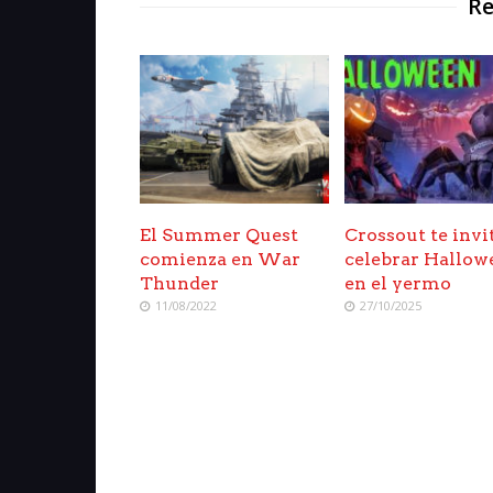
Re
El Summer Quest
Crossout te invi
comienza en War
celebrar Hallow
Thunder
en el yermo
11/08/2022
27/10/2025