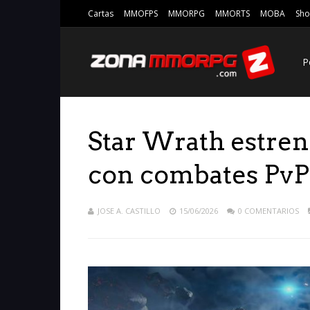
Cartas
MMOFPS
MMORPG
MMORTS
MOBA
Sho
P
Star Wrath estre
con combates PvP 
JOSE A. CASTILLO
15/06/2026
0 COMENTARIOS