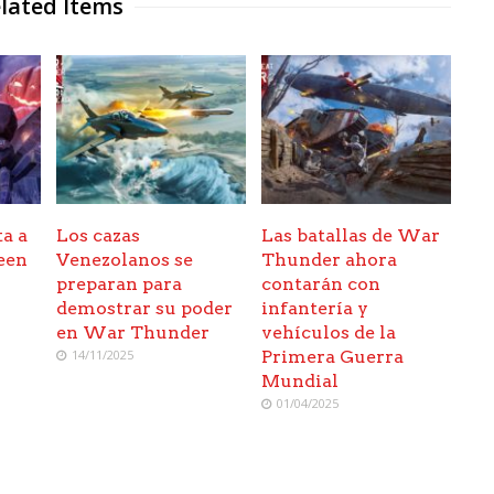
lated Items
ta a
Los cazas
Las batallas de War
een
Venezolanos se
Thunder ahora
preparan para
contarán con
demostrar su poder
infantería y
en War Thunder
vehículos de la
14/11/2025
Primera Guerra
Mundial
01/04/2025