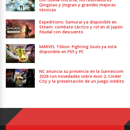
Qingxiao y Jingran y grandes mejoras
técnicas
Expeditions: Samurai ya disponible en
Steam: combate táctico y rol en el Japón
feudal con descuento
MARVEL Tōkon: Fighting Souls ya está
disponible en PS5 y PC
NC anuncia su presencia en la Gamescom
2026 con novedades sobre Aion 2, Cinder
City y la presentación de un juego inédito