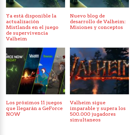
Ya está disponible la
Nuevo blog de
actualización
desarrollo de Valheim:
Mistlands en el juego
Misiones y conceptos
de supervivencia
Valheim
Los próximos 11 juegos
Valheim sigue
que llegarán a GeForce
imparable y supera los
NOW
500.000 jugadores
simultaneos