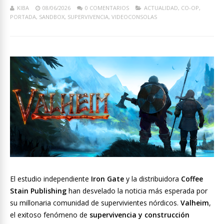
KIBA
08/06/2026
0 COMENTARIOS
ACTUALIDAD
,
CO-OP
,
PORTADA
,
SANDBOX
,
SUPERVIVENCIA
,
VIDEOCONSOLAS
El estudio independiente
Iron Gate
y la distribuidora
Coffee
Stain Publishing
han desvelado la noticia más esperada por
su millonaria comunidad de supervivientes nórdicos.
Valheim
,
el exitoso fenómeno de
supervivencia y construcción