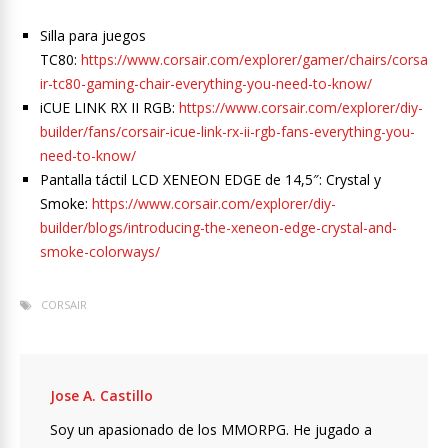
Silla para juegos
TC80:
https://www.corsair.com/explorer/gamer/chairs/corsa
ir-tc80-gaming-chair-everything-you-need-to-know/
iCUE LINK RX II RGB:
https://www.corsair.com/explorer/diy-
builder/fans/corsair-icue-link-rx-ii-rgb-fans-everything-you-
need-to-know/
Pantalla táctil LCD XENEON EDGE de 14,5″: Crystal y
Smoke:
https://www.corsair.com/explorer/diy-
builder/blogs/introducing-the-xeneon-edge-crystal-and-
smoke-colorways/
CORSAIR
Jose A. Castillo
Soy un apasionado de los MMORPG. He jugado a