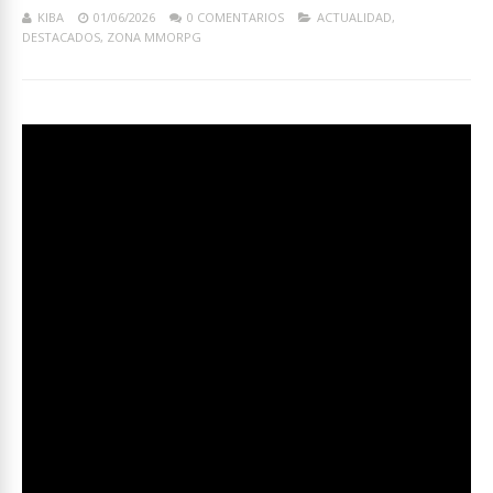
KIBA
01/06/2026
0 COMENTARIOS
ACTUALIDAD
,
DESTACADOS
,
ZONA MMORPG