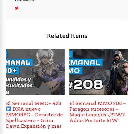
Related Items
El Semanal MMO+ 428
El Semanal MMO 208 –
DNA nuevo
Paragon sucesores –
MMORPG – Desastre de
Magic Legends ¿P2W?-
Spellcasters – Grim
Adiós Fortnite StW
Dawn Expansión y más