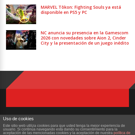
MARVEL Tōkon: Fighting Souls ya está
disponible en PS5 y PC
NC anuncia su presencia en la Gamescom
2026 con novedades sobre Aion 2, Cinder
City y la presentación de un juego inédito
Uso de cookies
Este sitio web utiliza cookies para que usted tenga la mejor experiencia de
usuario. Si continúa navegando está dando su consentimiento para la
Copyright © 2023 ZonaMMORPG.com. Todos los derechos reservados
aceptación de las mencionadas cookies y la aceptación de nuestra
política de