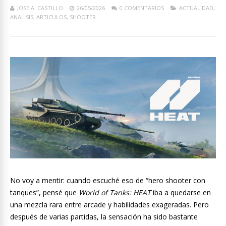
JOSE A. CASTILLO
26/05/2026
0 COMENTARIOS
ACTUALIDAD
,
ANALISIS
,
ARTICULOS
,
SHOOTER
No voy a mentir: cuando escuché eso de “hero shooter con
tanques”, pensé que
World of Tanks: HEAT
iba a quedarse en
una mezcla rara entre arcade y habilidades exageradas. Pero
después de varias partidas, la sensación ha sido bastante