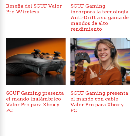
Reseña del SCUF Valor
SCUF Gaming
Pro Wireless
incorpora la tecnología
Anti-Drift a su gama de
mandos de alto
rendimiento
SCUF Gaming presenta
SCUF Gaming presenta
el mando inalámbrico
el mando con cable
Valor Pro para Xbox y
Valor Pro para Xbox y
PC
PC