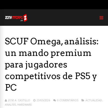
SCUF Omega, análisis:
un mando premium
para jugadores
competitivos de PS5 y
PC
JOSE A. CASTILLO
23/05/2026
0 COMENTARIOS
ACTUALIDAD
,
ANALISIS
,
HARDWARE