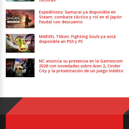
Expeditions: Samurai ya disponible en
Steam: combate táctico y rol en el Japón
feudal con descuento
MARVEL Tōkon: Fighting Souls ya está
disponible en PS5 y PC
NC anuncia su presencia en la Gamescom
2026 con novedades sobre Aion 2, Cinder
City y la presentación de un juego inédito