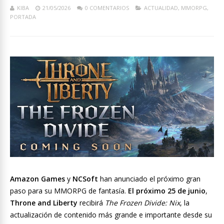
KIBA
21/05/2026
0 COMENTARIOS
ACTUALIDAD
,
MMORPG
,
PORTADA
Amazon Games
y
NCSoft
han anunciado el próximo gran
paso para su MMORPG de fantasía.
El próximo 25 de junio
,
Throne and Liberty
recibirá
The Frozen Divide: Nix
, la
actualización de contenido más grande e importante desde su