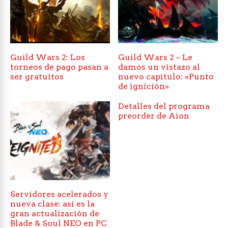
Guild Wars 2: Los
Guild Wars 2 – Le
torneos de pago pasan a
damos un vistazo al
ser gratuitos
nuevo capitulo: «Punto
de ignición»
Detalles del programa
preorder de Aion
Servidores acelerados y
nueva clase: así es la
gran actualización de
Blade & Soul NEO en PC