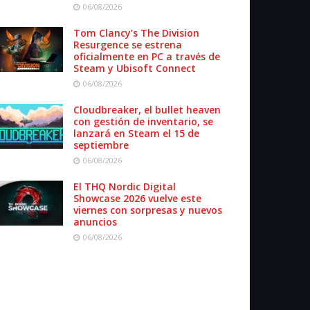
06/08/2026
Tom Clancy’s The Division
Resurgence se estrena
oficialmente en PC a través de
Steam y Ubisoft Connect
06/08/2026
Cloudbreaker, el bullet heaven
con gestión de inventario, se
lanzará en Steam el 15 de
septiembre
06/08/2026
El THQ Nordic Digital
Showcase 2026 vuelve este
viernes con sorpresas y nuevos
anuncios
06/08/2026