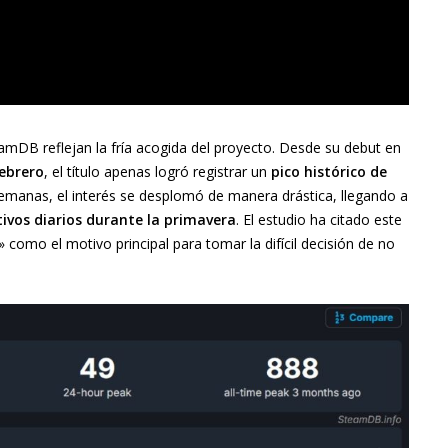
DB reflejan la fría acogida del proyecto. Desde su debut en
febrero
, el título apenas logró registrar un
pico histórico de
emanas, el interés se desplomó de manera drástica, llegando a
tivos diarios durante la primavera
. El estudio ha citado este
como el motivo principal para tomar la difícil decisión de no