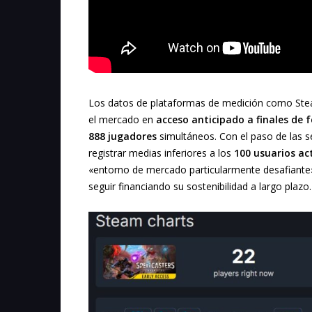
Los datos de plataformas de medición como Steam
el mercado en
acceso anticipado a finales de 
888 jugadores
simultáneos. Con el paso de las s
registrar medias inferiores a los
100 usuarios ac
«entorno de mercado particularmente desafiante» 
seguir financiando su sostenibilidad a largo plazo.