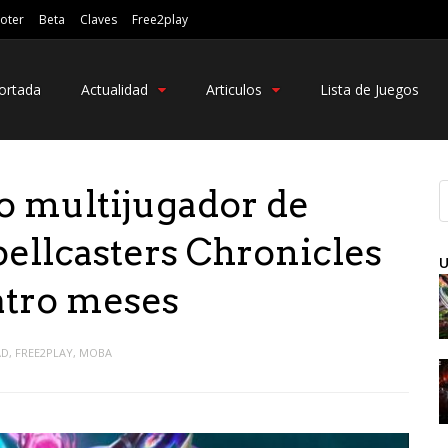
oter
Beta
Claves
Free2play
ortada
Actualidad
Articulos
Lista de Juegos
o multijugador de
ellcasters Chronicles
U
uatro meses
AD
,
FREE2PLAY
,
MOBA