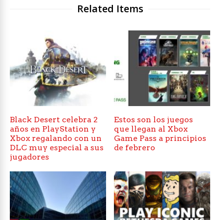
Related Items
Black Desert celebra 2
Estos son los juegos
años en PlayStation y
que llegan al Xbox
Xbox regalando con un
Game Pass a principios
DLC muy especial a sus
de febrero
jugadores