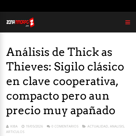
Análisis de Thick as
Thieves: Sigilo clásico
en clave cooperativa,
compacto pero aun
precio muy apañado
KIBA
19/05/2026
0 COMENTARIOS
ACTUALIDAD
,
ANALISIS
,
ARTICULOS