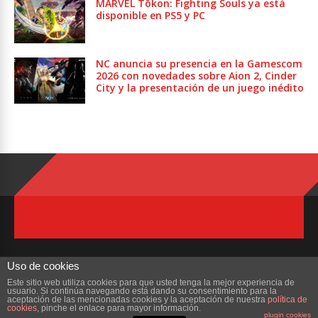
MARVEL Tōkon: Fighting Souls ya está
disponible en PS5 y PC
NC anuncia su presencia en la Gamescom
2026 con novedades sobre Aion 2, Cinder
City y la presentación de un juego inédito
Uso de cookies
Este sitio web utiliza cookies para que usted tenga la mejor experiencia de
usuario. Si continúa navegando está dando su consentimiento para la
Copyright © 2023 ZonaMMORPG.com. Todos los derechos reservados
aceptación de las mencionadas cookies y la aceptación de nuestra
política de
cookies
, pinche el enlace para mayor información.
plugin cookies
Portada
¿Quienes Somos?
Colabora
Contacto