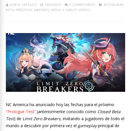
JOSE A. CASTILLO
14/05/2026
0 COMENTARIOS
ACTUALIDAD
,
BETA
,
FREE2PLAY
,
MMORPG
,
MÓVIL Y TABLET
,
VIDEOS
NC America ha anunciado hoy las fechas para el próximo
”Prologue Test”
(anteriormente conocido como
Closed Beta
Test
) de
Limit Zero Breakers
, invitando a jugadores de todo el
mundo a descubrir por primera vez el
gameplay
principal de