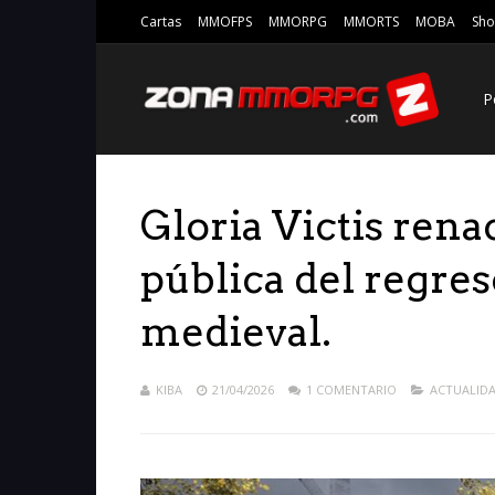
Cartas
MMOFPS
MMORPG
MMORTS
MOBA
Sho
P
Gloria Victis ren
pública del regr
medieval.
KIBA
21/04/2026
1 COMENTARIO
ACTUALID