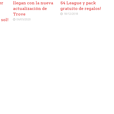
er
llegan con la nueva
S4 League y pack
actualización de
gratuito de regalos!
Trove
18/12/2018
 sol!
06/05/2020