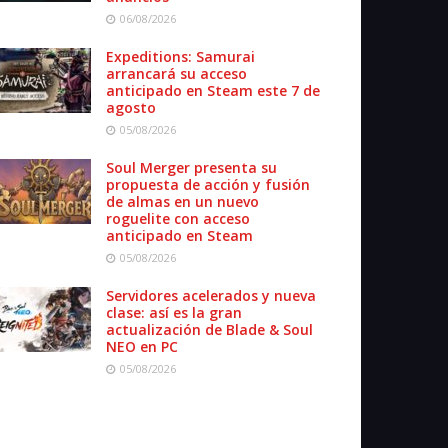
06/08/2026
Expeditions: Samurai
arrancará su acceso
anticipado en Steam este 7 de
agosto
05/08/2026
Soul Merger presenta su
propuesta de acción y fusión
de almas en un nuevo
roguelite con acceso
anticipado en Steam
05/08/2026
Servidores acelerados y nueva
clase: así es la gran
actualización de Blade & Soul
NEO en PC
05/08/2026