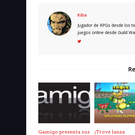
Kiba
Jugador de RPGs desde los ti
juegos online desde Guild Wars.
Re
Gamigo presenta sus
¡Trove lanza