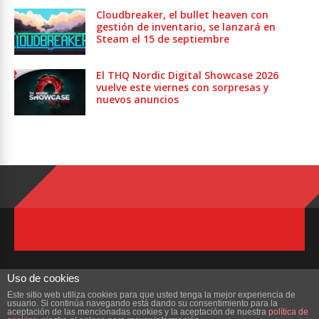
Cloudbreaker, el bullet heaven con
gestión de inventario, se lanzará en
Steam el 15 de septiembre
El THQ Nordic Digital Showcase 2026
vuelve este viernes con sorpresas y
nuevos anuncios
Uso de cookies
Este sitio web utiliza cookies para que usted tenga la mejor experiencia de
usuario. Si continúa navegando está dando su consentimiento para la
Copyright © 2023 ZonaMMORPG.com. Todos los derechos reservados
aceptación de las mencionadas cookies y la aceptación de nuestra
política de