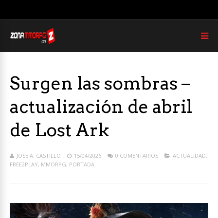
Surgen las sombras –
actualización de abril
de Lost Ark
JOSE A. CASTILLO
15/04/2026
0 COMENTARIOS
ACTUALIDAD
,
FREE2PLAY
,
MMORPG
,
PORTADA