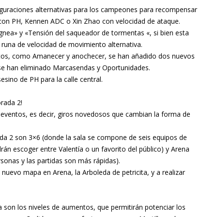
iguraciones alternativas para los campeones para recompensar
al con PH, Kennen ADC o Xin Zhao con velocidad de ataque.
gnea» y «Tensión del saqueador de tormentas «, si bien esta
runa de velocidad de movimiento alternativa.
jetos, como Amanecer y anochecer, se han añadido dos nuevos
y se han eliminado Marcasendas y Oportunidades.
sino de PH para la calle central.
orada 2!
r eventos, es decir, giros novedosos que cambian la forma de
da 2 son 3×6 (donde la sala se compone de seis equipos de
rán escoger entre Valentía o un favorito del público) y Arena
sonas y las partidas son más rápidas).
uevo mapa en Arena, la Arboleda de petricita, y a realizar
a son los niveles de aumentos, que permitirán potenciar los