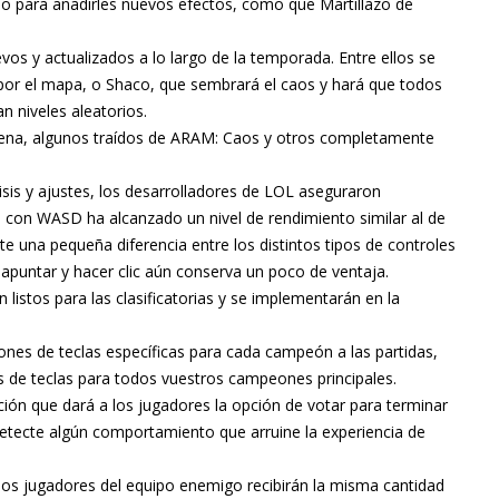
o para añadirles nuevos efectos, como que Martillazo de
s y actualizados a lo largo de la temporada. Entre ellos se
por el mapa, o Shaco, que sembrará el caos y hará que todos
 niveles aleatorios.
na, algunos traídos de ARAM: Caos y otros completamente
sis y ajustes, los desarrolladores de LOL aseguraron
 con WASD ha alcanzado un nivel de rendimiento similar al de
ste una pequeña diferencia entre los distintos tipos de controles
e apuntar y hacer clic aún conserva un poco de ventaja.
listos para las clasificatorias y se implementarán en la
ones de teclas específicas para cada campeón a las partidas,
es de teclas para todos vuestros campeones principales.
ción que dará a los jugadores la opción de votar para terminar
detecte algún comportamiento que arruine la experiencia de
los jugadores del equipo enemigo recibirán la misma cantidad