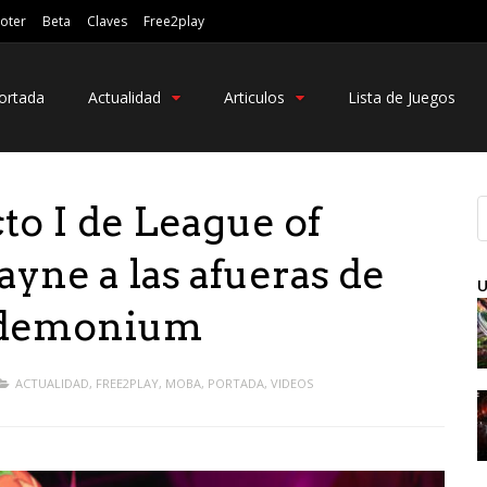
oter
Beta
Claves
Free2play
ortada
Actualidad
Articulos
Lista de Juegos
to I de League of
yne a las afueras de
U
ndemonium
ACTUALIDAD
,
FREE2PLAY
,
MOBA
,
PORTADA
,
VIDEOS