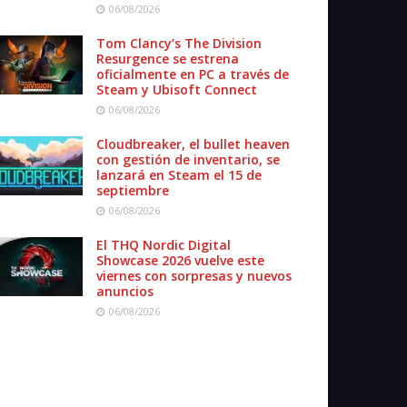
06/08/2026
Tom Clancy’s The Division
Resurgence se estrena
oficialmente en PC a través de
Steam y Ubisoft Connect
06/08/2026
Cloudbreaker, el bullet heaven
con gestión de inventario, se
lanzará en Steam el 15 de
septiembre
06/08/2026
El THQ Nordic Digital
Showcase 2026 vuelve este
viernes con sorpresas y nuevos
anuncios
06/08/2026