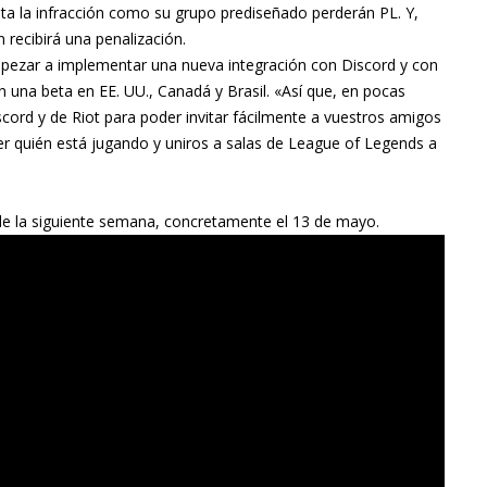
ta la infracción como su grupo prediseñado perderán PL. Y,
 recibirá una penalización.
ezar a implementar una nueva integración con Discord y con
una beta en EE. UU., Canadá y Brasil. «Así que, en pocas
scord y de Riot para poder invitar fácilmente a vuestros amigos
er quién está jugando y uniros a salas de League of Legends a
ble la siguiente semana, concretamente el 13 de mayo.