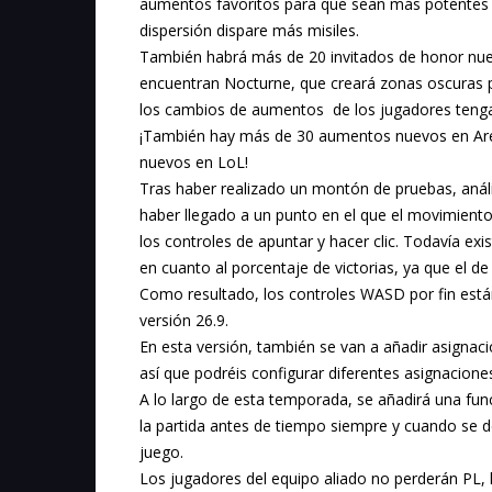
aumentos favoritos para que sean más potentes 
dispersión dispare más misiles.
También habrá más de 20 invitados de honor nuevo
encuentran Nocturne, que creará zonas oscuras 
los cambios de aumentos de los jugadores tengan
¡También hay más de 30 aumentos nuevos en Are
nuevos en LoL!
Tras haber realizado un montón de pruebas, análi
haber llegado a un punto en el que el movimiento
los controles de apuntar y hacer clic. Todavía exi
en cuanto al porcentaje de victorias, ya que el d
Como resultado, los controles WASD por fin están 
versión 26.9.
En esta versión, también se van a añadir asignaci
así que podréis configurar diferentes asignacion
A lo largo de esta temporada, se añadirá una fun
la partida antes de tiempo siempre y cuando se 
juego.
Los jugadores del equipo aliado no perderán PL, 