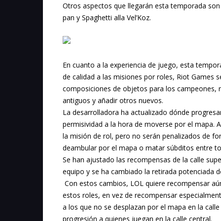
Otros aspectos que llegarán esta temporada son I
pan y Spaghetti alla Vel’Koz.
En cuanto a la experiencia de juego, esta temp
de calidad a las misiones por roles, Riot Games 
composiciones de objetos para los campeones, r
antiguos y añadir otros nuevos.
La desarrolladora ha actualizado dónde progresan l
permisividad a la hora de moverse por el mapa. Au
la misión de rol, pero no serán penalizados de 
deambular por el mapa o matar súbditos entre to
Se han ajustado las recompensas de la calle sup
equipo y se ha cambiado la retirada potenciada de
Con estos cambios, LOL quiere recompensar aún
estos roles, en vez de recompensar especialment
a los que no se desplazan por el mapa en la cal
progresión a quienes juegan en la calle central.