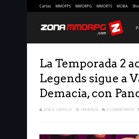
Cartas
MMOFPS
MMORPG
MMORTS
MOBA
Sho
P
La Temporada 2 ac
Legends sigue a Va
Demacia, con Pa
JOSE A. CASTILLO
14/04/2026
0 COMENTARIOS