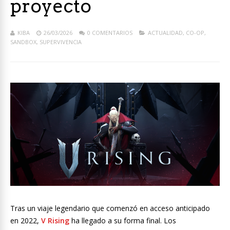
proyecto
KIBA
26/03/2026
0 COMENTARIOS
ACTUALIDAD
,
CO-OP
,
SANDBOX
,
SUPERVIVENCIA
Tras un viaje legendario que comenzó en acceso anticipado
en 2022,
V Rising
ha llegado a su forma final. Los