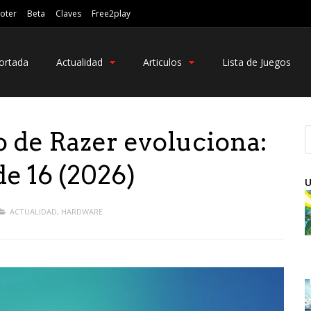
oter
Beta
Claves
Free2play
ortada
Actualidad
Articulos
Lista de Juegos
no de Razer evoluciona:
de 16 (2026)
U
ACTUALIDAD
,
HARDWARE