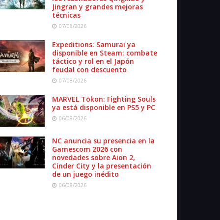
Jingran y grandes mejoras
técnicas
07/08/2026
Expeditions: Samurai ya
disponible en Steam: combate
táctico y rol en el Japón
feudal con descuento
07/08/2026
MARVEL Tōkon: Fighting Souls
ya está disponible en PS5 y PC
06/08/2026
NC anuncia su presencia en la
Gamescom 2026 con
novedades sobre Aion 2,
Cinder City y la presentación
de un juego inédito
06/08/2026