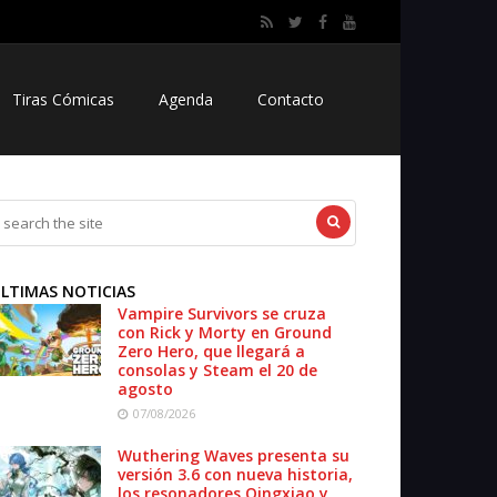
Tiras Cómicas
Agenda
Contacto
LTIMAS NOTICIAS
Vampire Survivors se cruza
con Rick y Morty en Ground
Zero Hero, que llegará a
consolas y Steam el 20 de
agosto
07/08/2026
Wuthering Waves presenta su
versión 3.6 con nueva historia,
los resonadores Qingxiao y