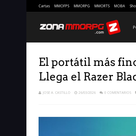
Cartas
MMOFPS
MMORPG
MMORTS
MOBA
Sho
P
El portátil más fi
Llega el Razer Bla
JOSE A. CASTILLO
26/03/2026
0 COMENTARIOS