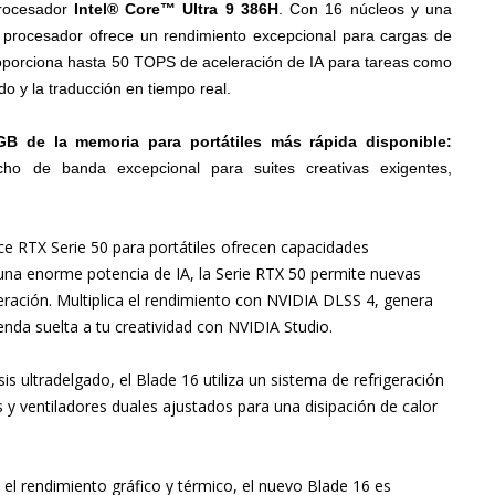
procesador
Intel® Core™ Ultra 9 386H
. Con 16 núcleos y una
 procesador ofrece un rendimiento excepcional para cargas de
roporciona hasta 50 TOPS de aceleración de IA para tareas como
o y la traducción en tiempo real.
GB de la memoria para portátiles más rápida disponible:
ho de banda excepcional para suites creativas exigentes,
e RTX Serie 50 para portátiles ofrecen capacidades
una enorme potencia de IA, la Serie RTX 50 permite nuevas
neración. Multiplica el rendimiento con NVIDIA DLSS 4, genera
nda suelta a tu creatividad con NVIDIA Studio.
s ultradelgado, el Blade 16 utiliza un sistema de refrigeración
 y ventiladores duales ajustados para una disipación de calor
l rendimiento gráfico y térmico, el nuevo Blade 16 es