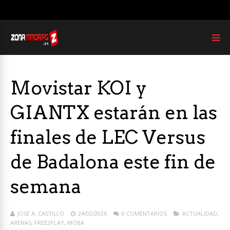
Movistar KOI y
GIANTX estarán en las
finales de LEC Versus
de Badalona este fin de
semana
JOSE A. CASTILLO
24/02/2026
0 COMENTARIOS
ACTUALIDAD
,
ARENAS
,
FREE2PLAY
,
MOBA