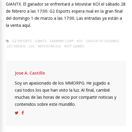
GIANTX. El ganador se enfrentará a Movistar KOI el sábado 28
de febrero a las 17:00. G2 Esports espera rival en la gran final
del domingo 1 de marzo a las 17:00. Las entradas ya están a
la venta aquí.
G2 ESPORTS
GIANTX
KARMINE CORP
KOI
LEAGUE OF LEGENDS
LEC VERSUS
LOL
MOVISTAR KOI
RIOT GAMES
Jose A. Castillo
Soy un apasionado de los MMORPG. He jugado a
casi todos los que han visto la luz. Al final, cambié
muchas de las horas de vicio por compartir noticias y
contenidos sobre este mundillo.