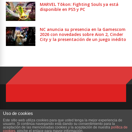
MARVEL Tōkon: Fighting Souls ya está
disponible en PS5 y PC
NC anuncia su presencia en la Gamescom
2026 con novedades sobre Aion 2, Cinder
City y la presentación de un juego inédito
Uso de cookies
Este sitio web utiliza cookies para que usted tenga la mejor experiencia de
usuario. Si continúa navegando está dando su consentimiento para la
Copyright © 2023 ZonaMMORPG.com. Todos los derechos reservados
aceptación de las mencionadas cookies y la aceptación de nuestra
política de
cookies
, pinche el enlace para mayor información.