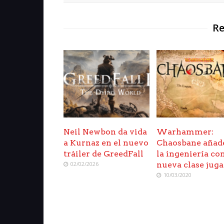
Re
Neil Newbon da vida
Warhammer:
a Kurnaz en el nuevo
Chaosbane añad
tráiler de GreedFall
la ingeniería c
02/02/2026
nueva clase juga
10/03/2020