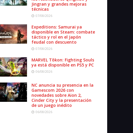
Jingran y grandes mejoras
técnicas
07/08/2026
Expeditions: Samurai ya
disponible en Steam: combate
táctico y rol en el Japón
feudal con descuento
07/08/2026
MARVEL Tōkon: Fighting Souls
ya está disponible en PS5 y PC
06/08/2026
NC anuncia su presencia en la
Gamescom 2026 con
novedades sobre Aion 2,
Cinder City y la presentación
de un juego inédito
06/08/2026