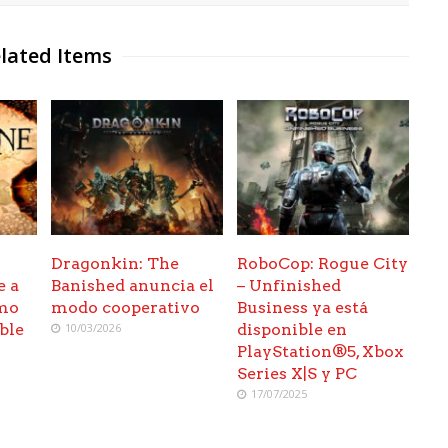
lated Items
Dragonkin: The
RoboCop: Rogue City
e a
Banished anuncia el
– Unfinished
omo
modo cooperativo
Business ya está
ble
10/03/2026
disponible en
PlayStation®5, Xbox
Series X|S y PC
17/07/2025