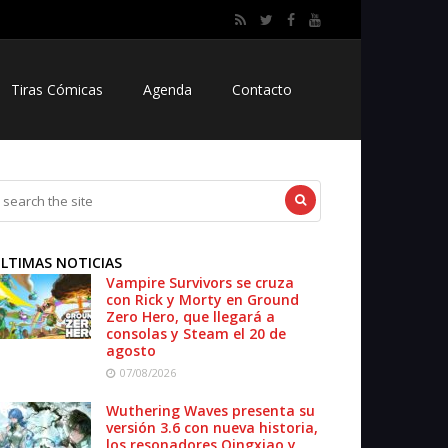
Tiras Cómicas
Agenda
Contacto
LTIMAS NOTICIAS
Vampire Survivors se cruza
con Rick y Morty en Ground
Zero Hero, que llegará a
consolas y Steam el 20 de
agosto
07/08/2026
Wuthering Waves presenta su
versión 3.6 con nueva historia,
los resonadores Qingxiao y