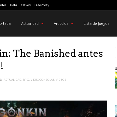
oter
Beta
Claves
Free2play
ortada
Actualidad
Articulos
Lista de Juegos
n: The Banished antes
!
U
ACTUALIDAD
,
RPG
,
VIDEOCONSOLAS
,
VIDEOS