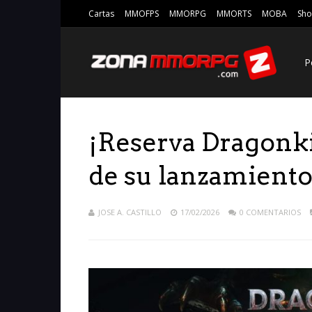
Cartas
MMOFPS
MMORPG
MMORTS
MOBA
Sho
P
¡Reserva Dragonki
de su lanzamiento
JOSE A. CASTILLO
17/02/2026
0 COMENTARIOS