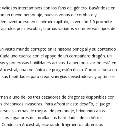
e valiosos intercambios con los fans del género. Basándose en
con un nuevo personaje, nuevas zonas de combate y
en aventurarse en el primer capítulo, la versión 1.0 promete
apítulos por descubrir, biomas variados y numerosos tipos de
un vasto mundo corrupto en la historia principal y su contenido
s. Cada uno cuenta con el apoyo de un compañero dragón, un
vas y poderosas habilidades activas. La personalización está en
la Ancestral, una mecánica de progresión única. Como si fuera un
sus habilidades para crear sinergias devastadoras y optimizar
arnan a uno de los tres cazadores de dragones disponibles con
as dracónicas invasoras. Para afrontar este desafío, el juego
versos sistemas de mejora de personaje, brindando a los
n. Los jugadores desarrollan las habilidades de su héroe
a Cuadrícula Ancestral, asociando fragmentos obtenidos