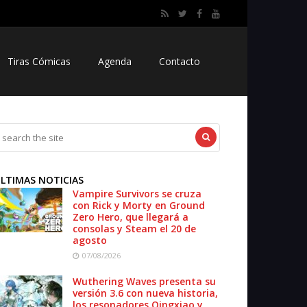
Tiras Cómicas
Agenda
Contacto
LTIMAS NOTICIAS
Vampire Survivors se cruza
con Rick y Morty en Ground
Zero Hero, que llegará a
consolas y Steam el 20 de
agosto
07/08/2026
Wuthering Waves presenta su
versión 3.6 con nueva historia,
los resonadores Qingxiao y