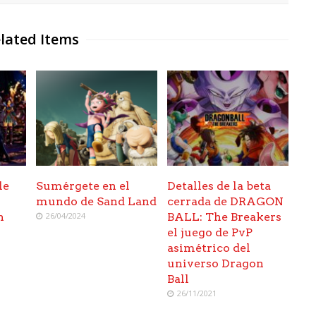
lated Items
le
Sumérgete en el
Detalles de la beta
mundo de Sand Land
cerrada de DRAGON
n
26/04/2024
BALL: The Breakers
el juego de PvP
asimétrico del
universo Dragon
Ball
26/11/2021