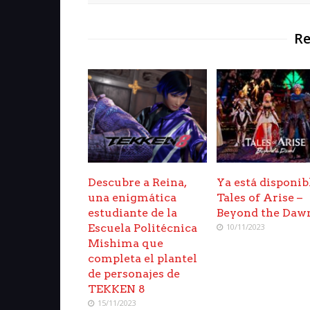
Re
Descubre a Reina,
Ya está disponib
una enigmática
Tales of Arise –
estudiante de la
Beyond the Daw
Escuela Politécnica
10/11/2023
Mishima que
completa el plantel
de personajes de
TEKKEN 8
15/11/2023