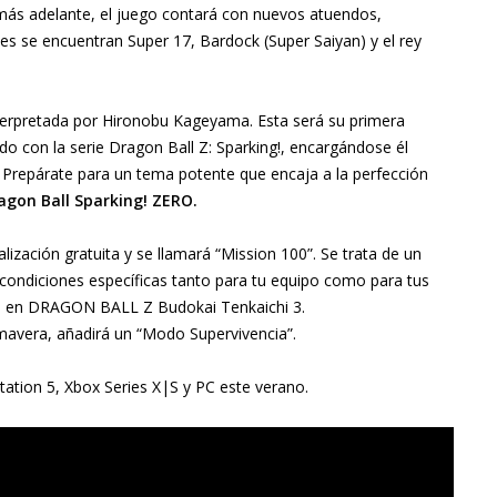
ás adelante, el juego contará con nuevos atuendos,
s se encuentran Super 17, Bardock (Super Saiyan) y el rey
nterpretada por Hironobu Kageyama. Esta será su primera
o con la serie Dragon Ball Z: Sparking!, encargándose él
 Prepárate para un tema potente que encaja a la perfección
agon Ball Sparking! ZERO.
ización gratuita y se llamará “Mission 100”. Se trata de un
condiciones específicas tanto para tu equipo como para tus
tía en DRAGON BALL Z Budokai Tenkaichi 3.
rimavera, añadirá un “Modo Supervivencia”.
tation 5, Xbox Series X|S y PC este verano.