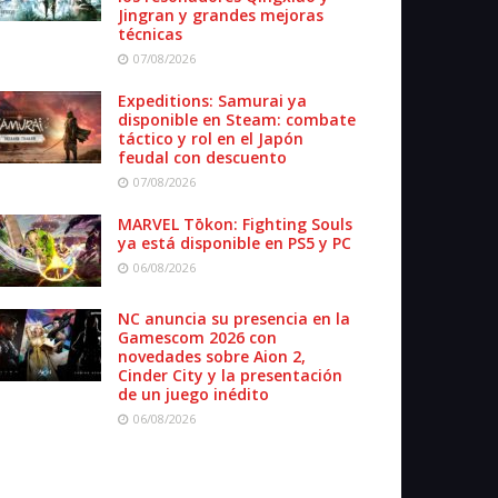
Jingran y grandes mejoras
técnicas
07/08/2026
Expeditions: Samurai ya
disponible en Steam: combate
táctico y rol en el Japón
feudal con descuento
07/08/2026
MARVEL Tōkon: Fighting Souls
ya está disponible en PS5 y PC
06/08/2026
NC anuncia su presencia en la
Gamescom 2026 con
novedades sobre Aion 2,
Cinder City y la presentación
de un juego inédito
06/08/2026