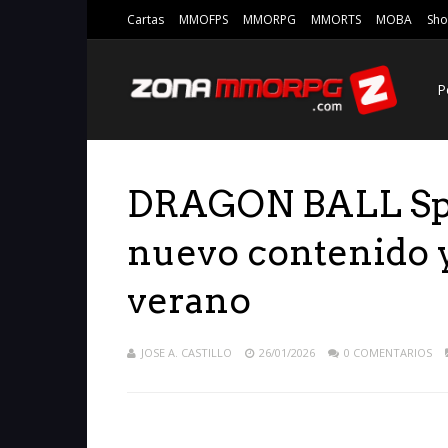
Cartas
MMOFPS
MMORPG
MMORTS
MOBA
Sho
P
DRAGON BALL Spa
nuevo contenido y
verano
JOSE A. CASTILLO
26/01/2026
0 COMENTARIOS