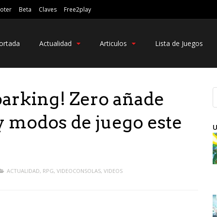
oter
Beta
Claves
Free2play
ortada
Actualidad
Articulos
Lista de Juegos
rking! Zero añade
 modos de juego este
U
ACTUALIDAD
,
RPG
,
VIDEOCONSOLAS
,
VIDEOS