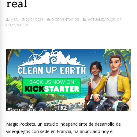
real
KIBA
22/01/2026
0 COMENTARIOS
ACTUALIDAD
,
CO-OP
,
COZY
,
VIDEOS
Magic Pockets, un estudio independiente de desarrollo de
videojuegos con sede en Francia, ha anunciado hoy el